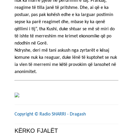
nuk ka marrë pjesë në përurimin e saj. Prandaj,
reagime të tilla janë të pritshme. Dhe, ai që e ka
postuar, pas pak kohësh edhe e ka larguar postimin
sepse ka parë reagimet dhe, mbase ky ka qenë
qëllimi i tij”, tha Kushi, duke shtuar se më së miri do
të ishte të merreshim me krimet ekonomike që po
ndodhin në Gorë.
Ndryshe, deri më tani askush nga zyrtarët e kësaj
komune nuk ka reaguar, duke lënë të kuptohet se nuk
ia vlen të merremi me këtë provokim që lansohet në
anonimitet.
Copyright ©
Radio SHARRI - Dragash
KËRKO FJALËT