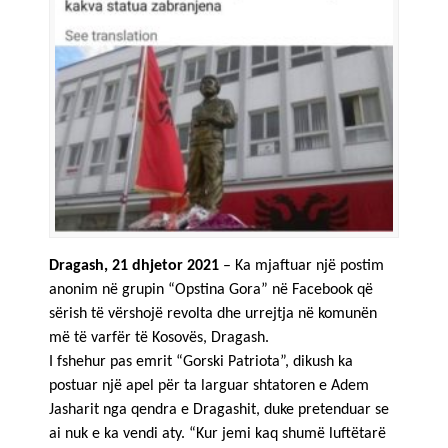
Dragash, 21 dhjetor 2021
– Ka mjaftuar një postim
anonim në grupin “Opstina Gora” në Facebook që
sërish të vërshojë revolta dhe urrejtja në komunën
më të varfër të Kosovës, Dragash.
I fshehur pas emrit “Gorski Patriota”, dikush ka
postuar një apel për ta larguar shtatoren e Adem
Jasharit nga qendra e Dragashit, duke pretenduar se
ai nuk e ka vendi aty. “Kur jemi kaq shumë luftëtarë