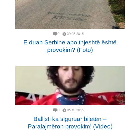
0
30.08.2015
E duan Serbinë apo thjeshtë është
provokim? (Foto)
0
06.10.2015
Ballisti ka siguruar biletën –
Paralajmëron provokim! (Video)