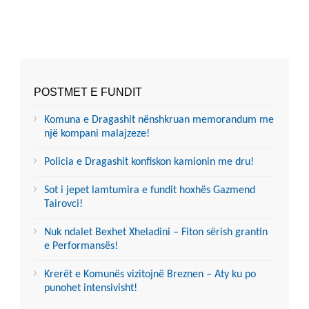
POSTMET E FUNDIT
Komuna e Dragashit nënshkruan memorandum me
një kompani malajzeze!
Policia e Dragashit konfiskon kamionin me dru!
Sot i jepet lamtumira e fundit hoxhës Gazmend
Tairovci!
Nuk ndalet Bexhet Xheladini – Fiton sërish grantin
e Performansës!
Krerët e Komunës vizitojnë Breznen – Aty ku po
punohet intensivisht!