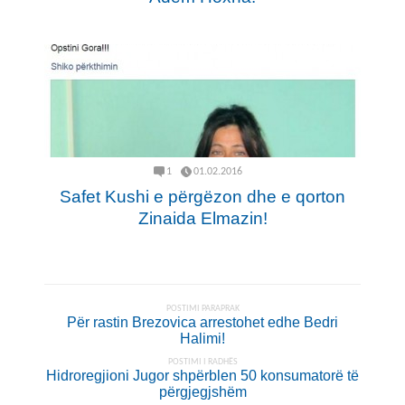
1
01.02.2016
Safet Kushi e përgëzon dhe e qorton
Zinaida Elmazin!
POSTIMI PARAPRAK
Për rastin Brezovica arrestohet edhe Bedri
Halimi!
POSTIMI I RADHËS
Hidroregjioni Jugor shpërblen 50 konsumatorë të
përgjegjshëm