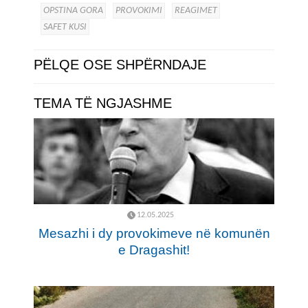
OPSTINA GORA
PROVOKIMI
REAGIMET
SAFET KUSI
PËLQE OSE SHPËRNDAJE
TEMA TË NGJASHME
12.05.2025
Mesazhi i dy provokimeve në komunën
e Dragashit!