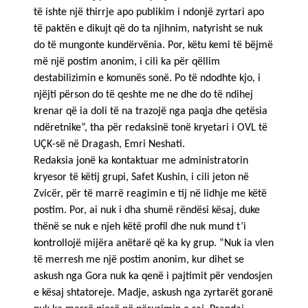
të ishte një thirrje apo publikim i ndonjë zyrtari apo
të paktën e dikujt që do ta njihnim, natyrisht se nuk
do të mungonte kundërvënia. Por, këtu kemi të bëjmë
më një postim anonim, i cili ka për qëllim
destabilizimin e komunës sonë. Po të ndodhte kjo, i
njëjti përson do të qeshte me ne dhe do të ndihej
krenar që ia doli të na trazojë nga paqja dhe qetësia
ndëretnike”, tha për redaksinë tonë kryetari i OVL të
UÇK-së në Dragash, Emri Neshati.
Redaksia jonë ka kontaktuar me administratorin
kryesor të këtij grupi, Safet Kushin, i cili jeton në
Zvicër, për të marrë reagimin e tij në lidhje me këtë
postim. Por, ai nuk i dha shumë rëndësi kësaj, duke
thënë se nuk e njeh këtë profil dhe nuk mund t’i
kontrollojë mijëra anëtarë që ka ky grup. “Nuk ia vlen
të merresh me një postim anonim, kur dihet se
askush nga Gora nuk ka qenë i pajtimit për vendosjen
e kësaj shtatoreje. Madje, askush nga zyrtarët goranë