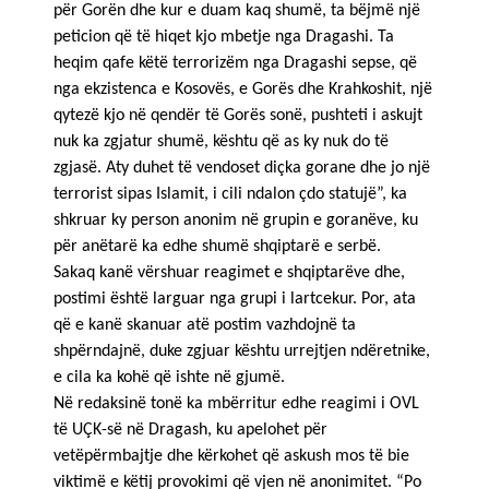
për Gorën dhe kur e duam kaq shumë, ta bëjmë një
peticion që të hiqet kjo mbetje nga Dragashi. Ta
heqim qafe këtë terrorizëm nga Dragashi sepse, që
nga ekzistenca e Kosovës, e Gorës dhe Krahkoshit, një
qytezë kjo në qendër të Gorës sonë, pushteti i askujt
nuk ka zgjatur shumë, kështu që as ky nuk do të
zgjasë. Aty duhet të vendoset diçka gorane dhe jo një
terrorist sipas Islamit, i cili ndalon çdo statujë”, ka
shkruar ky person anonim në grupin e goranëve, ku
për anëtarë ka edhe shumë shqiptarë e serbë.
Sakaq kanë vërshuar reagimet e shqiptarëve dhe,
postimi është larguar nga grupi i lartcekur. Por, ata
që e kanë skanuar atë postim vazhdojnë ta
shpërndajnë, duke zgjuar kështu urrejtjen ndëretnike,
e cila ka kohë që ishte në gjumë.
Në redaksinë tonë ka mbërritur edhe reagimi i OVL
të UÇK-së në Dragash, ku apelohet për
vetëpërmbajtje dhe kërkohet që askush mos të bie
viktimë e këtij provokimi që vjen në anonimitet. “Po