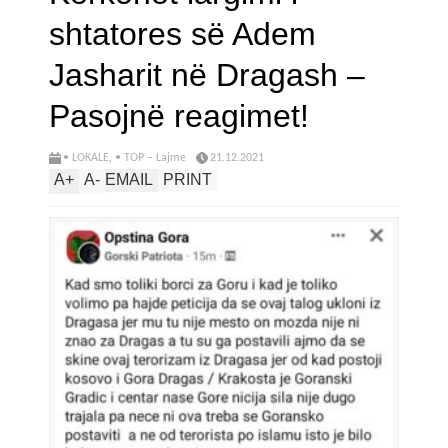
shtatores së Adem
Jasharit në Dragash –
Pasojnë reagimet!
• LOKALE
,
• TOP – Lajme
21.12.2021
A
+
A
-
EMAIL
PRINT