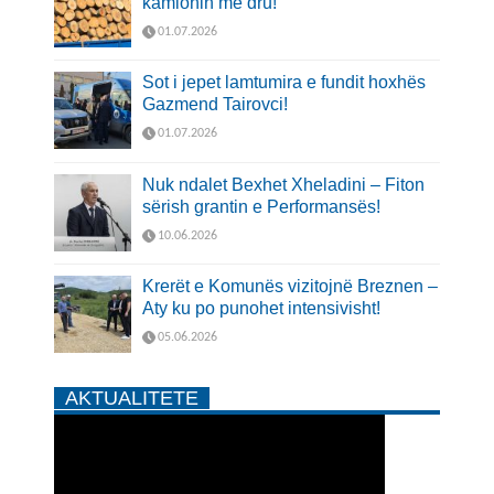
kamionin me dru!
01.07.2026
Sot i jepet lamtumira e fundit hoxhës
Gazmend Tairovci!
01.07.2026
Nuk ndalet Bexhet Xheladini – Fiton
sërish grantin e Performansës!
10.06.2026
Krerët e Komunës vizitojnë Breznen –
Aty ku po punohet intensivisht!
05.06.2026
AKTUALITETE