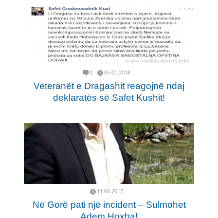
0
05.01.2016
Veteranët e Dragashit reagojnë ndaj
deklaratës së Safet Kushit!
11.06.2017
Në Gorë pati një incident – Sulmohet
Adem Hoxha!