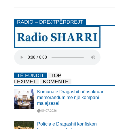
RADIO – DREJTPËRDREJT
TË FUNDIT
TOP
LEXIMET
KOMENTE
Komuna e Dragashit nënshkruan
memorandum me një kompani
malajzeze!
09.07.2026
Policia e Dragashit konfiskon