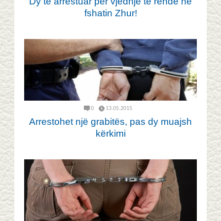
Dy të arrestuar për vjedhje të rëndë në
fshatin Zhur!
0
13.05.2015
Arrestohet një grabitës, pas dy muajsh
kërkimi