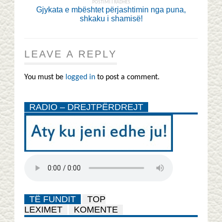
POSTIMI I RADHËS
Gjykata e mbështet përjashtimin nga puna,
shkaku i shamisë!
LEAVE A REPLY
You must be
logged in
to post a comment.
RADIO – DREJTPËRDREJT
TË FUNDIT
TOP
LEXIMET
KOMENTE