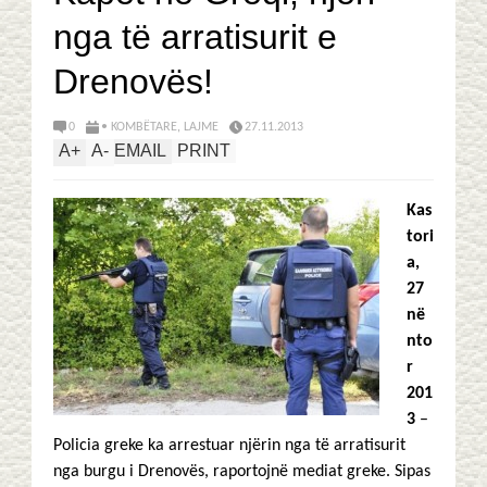
nga të arratisurit e
Drenovës!
0
• KOMBËTARE
,
LAJME
27.11.2013
A
+
A
-
EMAIL
PRINT
Kas
tori
a,
27
në
nto
r
201
3
–
Policia greke ka arrestuar njërin nga të arratisurit
nga burgu i Drenovës, raportojnë mediat greke. Sipas