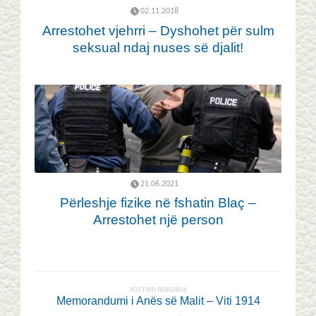
02.11.2018
Arrestohet vjehrri – Dyshohet për sulm
seksual ndaj nuses së djalit!
21.06.2021
Përleshje fizike në fshatin Blaç –
Arrestohet një person
POSTIMI PARAPRAK
Memorandumi i Anës së Malit – Viti 1914