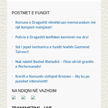
POSTMET E FUNDIT
Komuna e Dragashit nënshkruan memorandum me
një kompani malajzeze!
Policia e Dragashit konfiskon kamionin me dru!
Sot i jepet lamtumira e fundit hoxhës Gazmend
Tairovci!
Nuk ndalet Bexhet Xheladini – Fiton sërish grantin
e Performansës!
Krerët e Komunës vizitojnë Breznen – Aty ku po
punohet intensivisht!
NA NDIQNI NË VAZHDIM