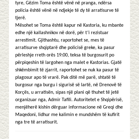
tyre, Gëzim Toma është vënë në pranga, ndërsa
policia është vënë në ndjekje të dy të arratisurve të
tjerë.
Mësohet se Toma është kapur në Kastoria, ku mbante
edhe një kallashnikov në dorë, për t’i rezistuar
arrestimit. Gjithashtu, raportohet se, mes të
arratisurve shqiptarë dhe policisë greke, ka pasur
përleshje rreth orës 19:00, teksa të burgosurit po
përpiqeshin të largohen nga malet e Kastorias. Gjatë
shkëmbimit të zjarrit, raportohet se nuk ka pasur të
plagosur apo të vrarë. Pak ditë më parë, shtatë të
burgosur nga burgu i sigurisë së lartë, në Drenovë të
Korçës, u arratisën, sipas një plani që thuhet të jetë
organizuar nga, Admir Tafili. Autoritetet e Shqipërisë,
menjëherë kishin dërguar informacione në Greqi dhe
Maqedoni, lidhur me kalimin e mundshëm të kufirit
nga tre të arratisurit.