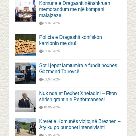
Komuna e Dragashit nënshkruan
memorandum me një kompani
malajzeze!
09.07.2026
Policia e Dragashit konfiskon
kamionin me dru!
01.07.2026
Sot i jepet lamtumira e fundit hoxhës
Gazmend Tairovci!
01.07.2026
Nuk ndalet Bexhet Xheladini – Fiton
sërish grantin e Performansës!
10.06.2026
Krerët e Komunës vizitojnë Breznen –
Aty ku po punohet intensivisht!
05.06.2026