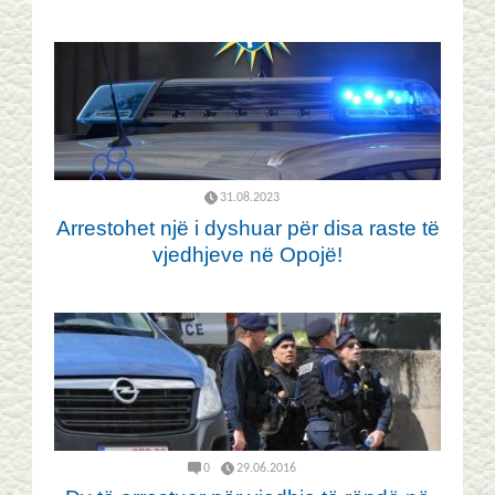
31.08.2023
Arrestohet një i dyshuar për disa raste të
vjedhjeve në Opojë!
0
29.06.2016