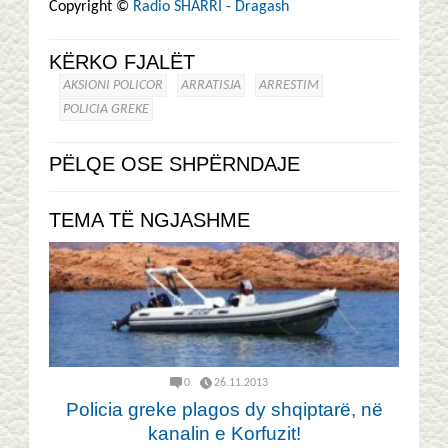
Copyright ©
Radio SHARRI - Dragash
KËRKO FJALËT
AKSIONI POLICOR
ARRATISJA
ARRESTIM
POLICIA GREKE
PËLQE OSE SHPËRNDAJE
TEMA TË NGJASHME
0
26.11.2013
Policia greke plagos dy shqiptarë, në
kanalin e Korfuzit!