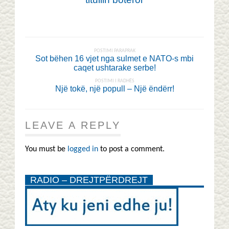
POSTIMI PARAPRAK
Sot bëhen 16 vjet nga sulmet e NATO-s mbi
caqet ushtarake serbe!
POSTIMI I RADHËS
Një tokë, një popull – Një ëndërr!
LEAVE A REPLY
You must be
logged in
to post a comment.
RADIO – DREJTPËRDREJT