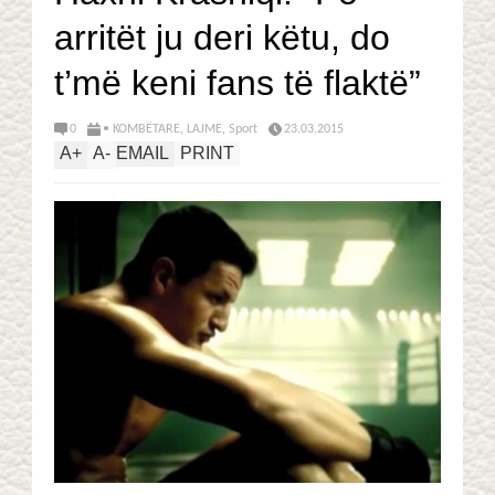
arritët ju deri këtu, do
t’më keni fans të flaktë”
0
• KOMBËTARE
,
LAJME
,
Sport
23.03.2015
A
+
A
-
EMAIL
PRINT