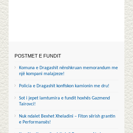
POSTMET E FUNDIT
Komuna e Dragashit nënshkruan memorandum me
një kompani malajzeze!
Policia e Dragashit konfiskon kamionin me dru!
Sot i jepet lamtumira e fundit hoxhës Gazmend
Tairovci!
Nuk ndalet Bexhet Xheladini – Fiton sërish grantin
e Performansës!