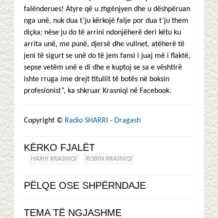
falënderues! Atyre që u zhgënjyen dhe u dëshpëruan
nga unë, nuk dua t’ju kërkojë falje por dua t’ju them
diçka; nëse ju do të arrini ndonjëherë deri këtu ku
arrita unë, me punë, djersë dhe vullnet, atëherë të
jeni të sigurt se unë do të jem fansi i juaj më i flaktë,
sepse vetëm unë e di dhe e kuptoj se sa e vështirë
ishte rruga ime drejt titullit të botës në boksin
profesionist”, ka shkruar Krasniqi në Facebook.
Copyright ©
Radio SHARRI - Dragash
KËRKO FJALËT
HAXHI KRASNIQI
ROBIN KRASNIQI
PËLQE OSE SHPËRNDAJE
TEMA TË NGJASHME