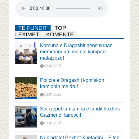
TË FUNDIT
TOP
LEXIMET
KOMENTE
Komuna e Dragashit nënshkruan
memorandum me një kompani
malajzeze!
09.07.2026
Policia e Dragashit konfiskon
kamionin me dru!
01.07.2026
Sot i jepet lamtumira e fundit hoxhës
Gazmend Tairovci!
01.07.2026
Nuk ndalet Bexhet Xheladini – Fiton