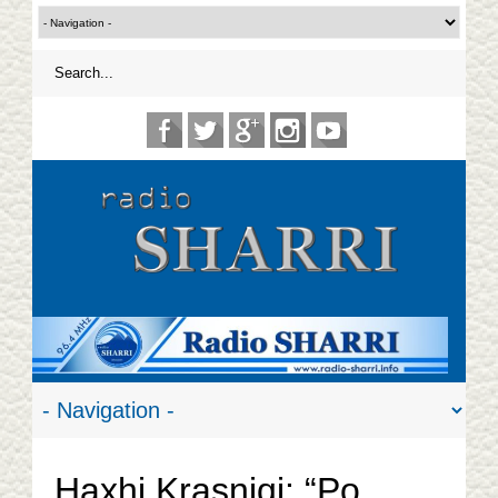
Haxhi Krasniqi: “Po