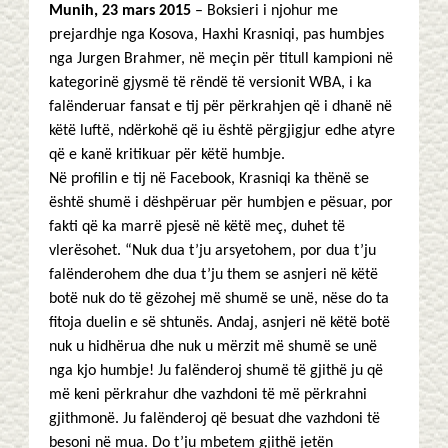
Munih, 23 mars 2015
– Boksieri i njohur me
prejardhje nga Kosova, Haxhi Krasniqi, pas humbjes
nga Jurgen Brahmer, në meçin për titull kampioni në
kategorinë gjysmë të rëndë të versionit WBA, i ka
falënderuar fansat e tij për përkrahjen që i dhanë në
këtë luftë, ndërkohë që iu është përgjigjur edhe atyre
që e kanë kritikuar për këtë humbje.
Në profilin e tij në Facebook, Krasniqi ka thënë se
është shumë i dëshpëruar për humbjen e pësuar, por
fakti që ka marrë pjesë në këtë meç, duhet të
vlerësohet. “Nuk dua t’ju arsyetohem, por dua t’ju
falënderohem dhe dua t’ju them se asnjeri në këtë
botë nuk do të gëzohej më shumë se unë, nëse do ta
fitoja duelin e së shtunës. Andaj, asnjeri në këtë botë
nuk u hidhërua dhe nuk u mërzit më shumë se unë
nga kjo humbje! Ju falënderoj shumë të gjithë ju që
më keni përkrahur dhe vazhdoni të më përkrahni
gjithmonë. Ju falënderoj që besuat dhe vazhdoni të
besoni në mua. Do t’ju mbetem gjithë jetën