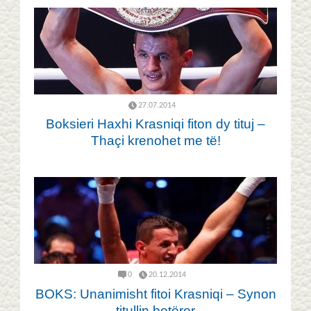
27.07.2014
Boksieri Haxhi Krasniqi fiton dy tituj –
Thaçi krenohet me të!
0
20.12.2014
BOKS: Unanimisht fitoi Krasniqi – Synon
titullin botëror