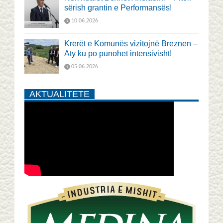
sërish grantin e Performansës!
10.06.2026
Krerët e Komunës vizitojnë Breznen –
Aty ku po punohet intensivisht!
05.06.2026
AKTUALITETE