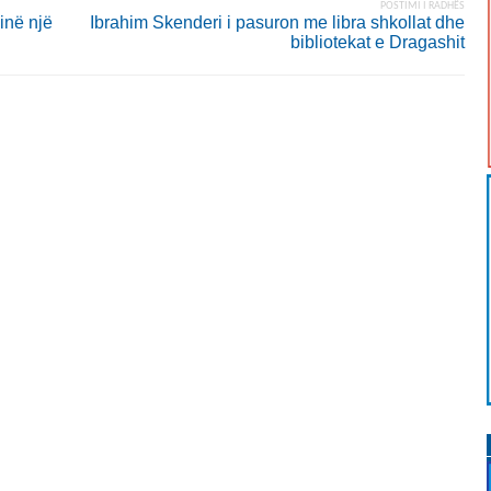
POSTIMI I RADHËS
inë një
Ibrahim Skenderi i pasuron me libra shkollat dhe
bibliotekat e Dragashit