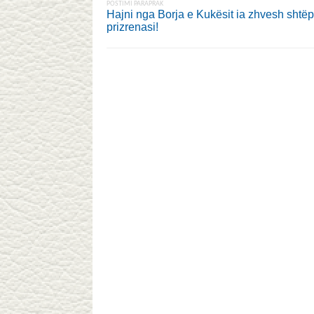
POSTIMI PARAPRAK
Hajni nga Borja e Kukësit ia zhvesh shtëp
prizrenasi!