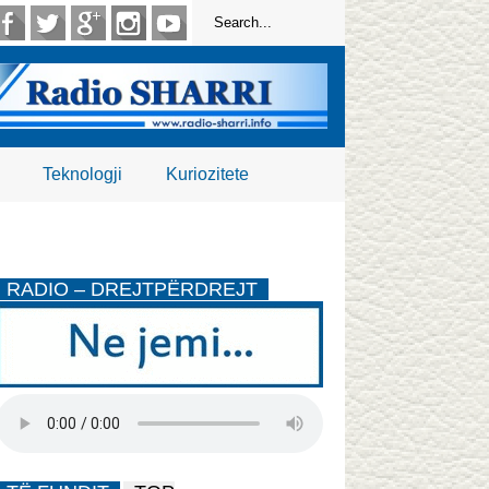
Teknologji
Kuriozitete
RADIO – DREJTPËRDREJT