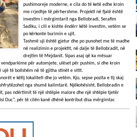
pushimoreje moderne, e cila do të ketë edhe kroin
me rrjedhje të përhershme. Projekti në fjalë është
investim i mërgimtarit nga Bellobradi, Serafim
Sadiku, i cili e kishte ëndërr këtë investim, vetëm se
po kërkonte burimin e ujit.
Tashmë uji është gjetur dhe po punohet me të madhe
në realizimin e projektit, në dalje të Bellobradit, në
drejtim të Mejdanit. Sipas asaj që ka mësuar
sa vendparkime për automjete, ulëset për pushim, si dhe kroin
ujë të bollshëm në të gjitha stinët e vitit.
orët e këtij lokaliteti dhe jo vetëm. Kjo, sepse pozita e tij skaj
 shfrytëzohet nga shumë kalimtarë. Njëkohësisht, Bellobradin e
, pas ndërtimit të një shtëpie malore dhe një shtëpie tjetër
isi Duc”, për të cilën kanë dhënë kontribut disa mërgimtar.