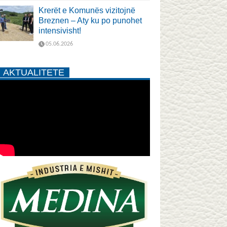
Krerët e Komunës vizitojnë
Breznen – Aty ku po punohet
intensivisht!
05.06.2026
AKTUALITETE