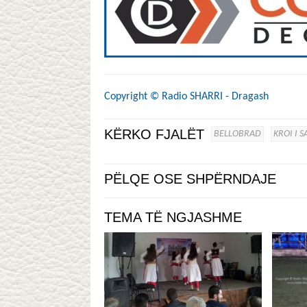
Copyright ©
Radio SHARRI - Dragash
KËRKO FJALËT
BELLOBRAD
KROI I S
PËLQE OSE SHPËRNDAJE
TEMA TË NGJASHME