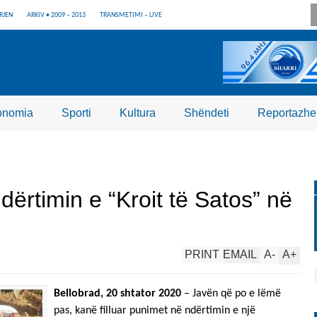
RJEN
ARKIV • 2009 – 2013
TRANSMETIMI – LIVE
onomia
Sporti
Kultura
Shëndeti
Reportazhe
dërtimin e “Kroit të Satos” në
PRINT
EMAIL
A
-
A
+
Bellobrad, 20 shtator 2020
– Javën që po e lëmë
pas, kanë filluar punimet në ndërtimin e një