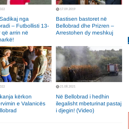
2022
17.09.2019
 Sadikaj nga
Bastisen bastoret në
radi – Futbollisti 13-
Bellobrad dhe Prizren –
 që arrin në
Arrestohen dy meshkuj
arkë!
2022
21.08.2021
kanja kërkon
Në Bellobrad i hedhin
rvimin e Valanicës
ilegalisht mbeturinat pastaj
llobrad
i djegin! (Video)