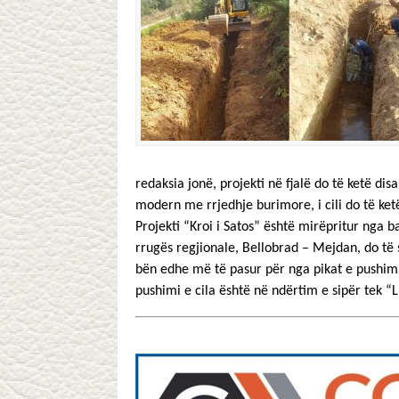
redaksia jonë, projekti në fjalë do të ketë di
modern me rrjedhje burimore, i cili do të ketë 
Projekti “Kroi i Satos” është mirëpritur nga ban
rrugës regjionale, Bellobrad – Mejdan, do të
bën edhe më të pasur për nga pikat e pushimit
pushimi e cila është në ndërtim e sipër tek “L