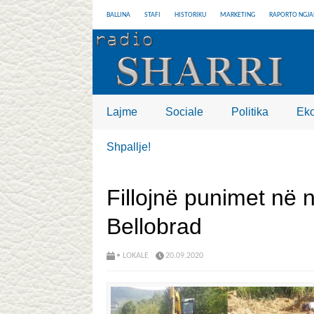
BALLINA
STAFI
HISTORIKU
MARKETING
RAPORTO NGJA
Lajme
Sociale
Politika
Ek
Shpallje!
Fillojnë punimet në n
Bellobrad
• LOKALE
20.09.2020