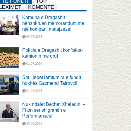
TË FUNDIT
TOP
LEXIMET
KOMENTE
Komuna e Dragashit
nënshkruan memorandum me
një kompani malajzeze!
09.07.2026
Policia e Dragashit konfiskon
kamionin me dru!
01.07.2026
Sot i jepet lamtumira e fundit
hoxhës Gazmend Tairovci!
01.07.2026
Nuk ndalet Bexhet Xheladini –
Fiton sërish grantin e
Performansës!
10.06.2026