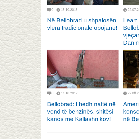
0
15.10.2015
22.07.
Në Bellobrad u shpalosën
Leart
vlera tradicionale opojane!
Bellob
vjeçar
Danim
0
11.10.2017
29.08.
Bellobrad: I hedh naftë në
Ameri
vend të benzinës, shitësi
konse
kanos me Kallashnikov!
në Be