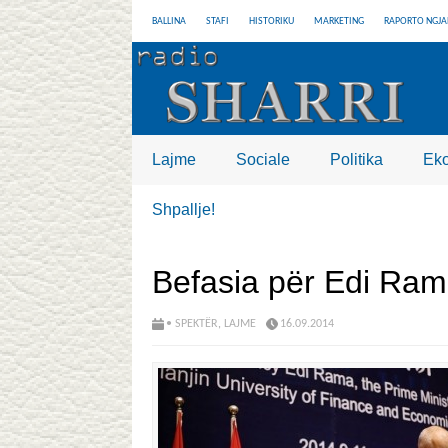
BALLINA
STAFI
HISTORIKU
MARKETING
RAPORTO NGJA
Lajme
Sociale
Politika
Ek
Shpallje!
Befasia për Edi Ramë
• SPEKTËR
,
LAJME
16.09.2014