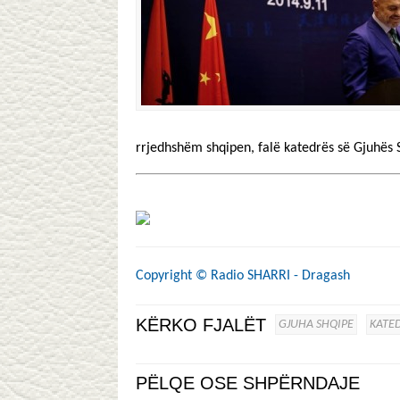
rrjedhshëm shqipen, falë katedrës së Gjuhës 
Copyright ©
Radio SHARRI - Dragash
KËRKO FJALËT
GJUHA SHQIPE
KATE
PËLQE OSE SHPËRNDAJE