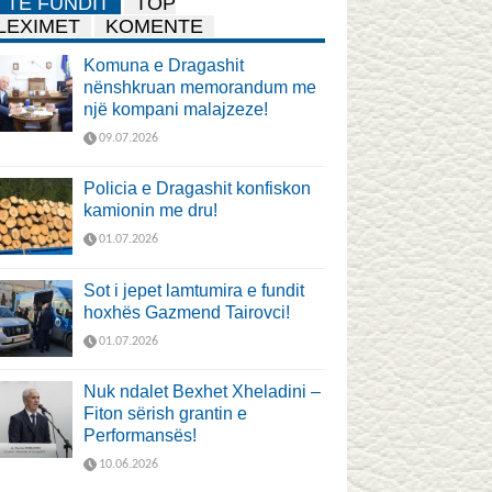
TË FUNDIT
TOP
LEXIMET
KOMENTE
Komuna e Dragashit
nënshkruan memorandum me
një kompani malajzeze!
09.07.2026
Policia e Dragashit konfiskon
kamionin me dru!
01.07.2026
Sot i jepet lamtumira e fundit
hoxhës Gazmend Tairovci!
01.07.2026
Nuk ndalet Bexhet Xheladini –
Fiton sërish grantin e
Performansës!
10.06.2026