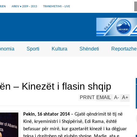
RJEN
ARKIV • 2009 – 2013
TRANSMETIMI – LIVE
onomia
Sporti
Kultura
Shëndeti
Reportazhe
n – Kinezët i flasin shqip
PRINT
EMAIL
A
-
A
+
Pekin, 16 shtator 2014
– Gjatë qëndrimit të tij në
Kinë, kryeministri i Shqipërisë, Edi Rama, është
befasuar për mirë, kur gazetarët kinezë i ka dëgjuar
teksa i drejtohen në gjuhën shqipe. Madje, ata e