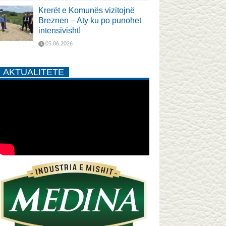
Krerët e Komunës vizitojnë
Breznen – Aty ku po punohet
intensivisht!
05.06.2026
AKTUALITETE