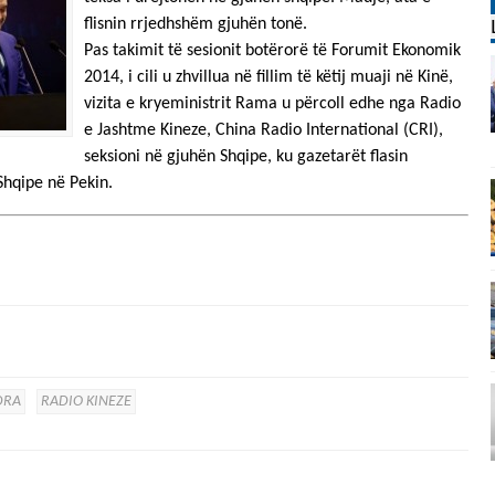
flisnin rrjedhshëm gjuhën tonë.
Pas takimit të sesionit botërorë të Forumit Ekonomik
2014, i cili u zhvillua në fillim të këtij muaji në Kinë,
vizita e kryeministrit Rama u përcoll edhe nga Radio
e Jashtme Kineze, China Radio International (CRI),
seksioni në gjuhën Shqipe, ku gazetarët flasin
Shqipe në Pekin.
DRA
RADIO KINEZE