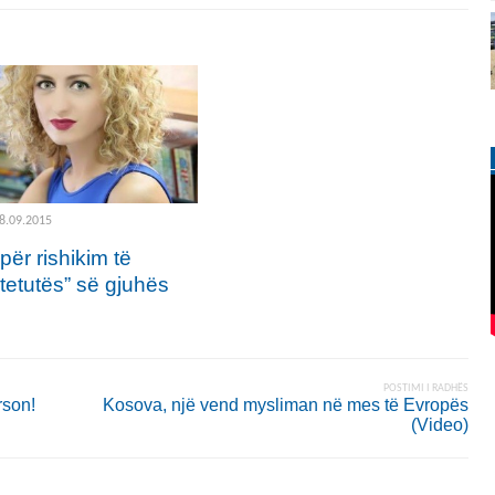
8.09.2015
ër rishikim të
tetutës” së gjuhës
POSTIMI I RADHËS
rson!
Kosova, një vend mysliman në mes të Evropës
(Video)