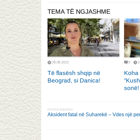
TEMA TË NGJASHME
28.08.2023
0
2
Të flasësh shqip në
Koha p
Beograd, si Danica!
“Kush
sonë!
POSTIMI PARAPRAK
Aksident fatal në Suharekë – Vdes një pe