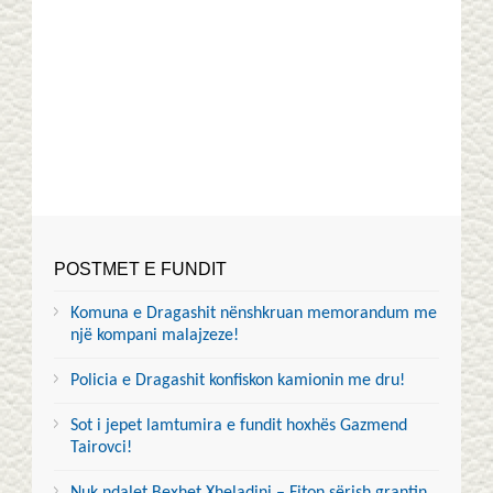
POSTMET E FUNDIT
Komuna e Dragashit nënshkruan memorandum me
një kompani malajzeze!
Policia e Dragashit konfiskon kamionin me dru!
Sot i jepet lamtumira e fundit hoxhës Gazmend
Tairovci!