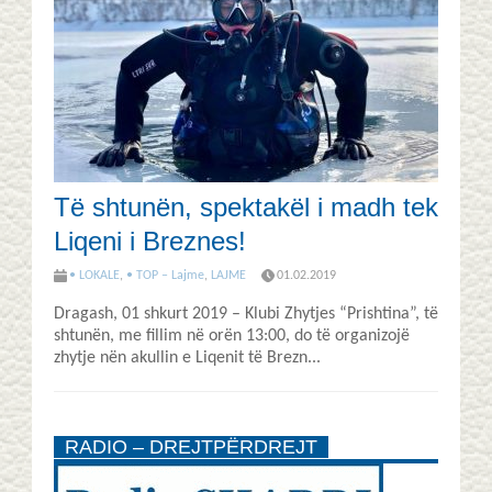
Të shtunën, spektakël i madh tek
Liqeni i Breznes!
• LOKALE
,
• TOP – Lajme
,
LAJME
01.02.2019
Dragash, 01 shkurt 2019 – Klubi Zhytjes “Prishtina”, të
shtunën, me fillim në orën 13:00, do të organizojë
zhytje nën akullin e Liqenit të Brezn...
RADIO – DREJTPËRDREJT