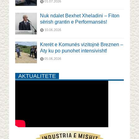
01.07.2026
Nuk ndalet Bexhet Xheladini – Fiton
sërish grantin e Performansës!
10.06.2026
Krerët e Komunës vizitojnë Breznen –
Aty ku po punohet intensivisht!
05.06.2026
AKTUALITETE