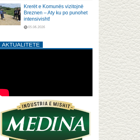
Krerët e Komunës vizitojnë
Breznen – Aty ku po punohet
intensivisht!
05.06.2026
AKTUALITETE