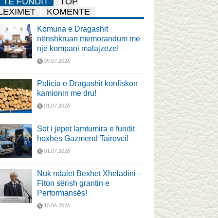
TË FUNDIT
TOP
LEXIMET
KOMENTE
Komuna e Dragashit
nënshkruan memorandum me
një kompani malajzeze!
09.07.2026
Policia e Dragashit konfiskon
kamionin me dru!
01.07.2026
Sot i jepet lamtumira e fundit
hoxhës Gazmend Tairovci!
01.07.2026
Nuk ndalet Bexhet Xheladini –
Fiton sërish grantin e
Performansës!
10.06.2026