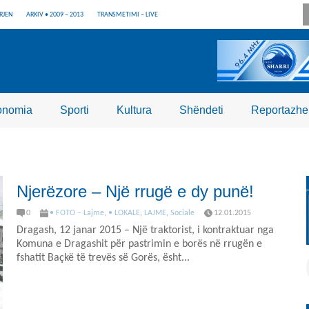
RJEN
ARKIV • 2009 – 2013
TRANSMETIMI – LIVE
onomia
Sporti
Kultura
Shëndeti
Reportazhe
Njerëzore – Një rrugë e dy punë!
0
• FOTO – Lajme
,
• LOKALE
,
LAJME
,
Sociale
12.01.2015
Dragash, 12 janar 2015 – Një traktorist, i kontraktuar nga
Komuna e Dragashit për pastrimin e borës në rrugën e
fshatit Baçkë të trevës së Gorës, ësht...