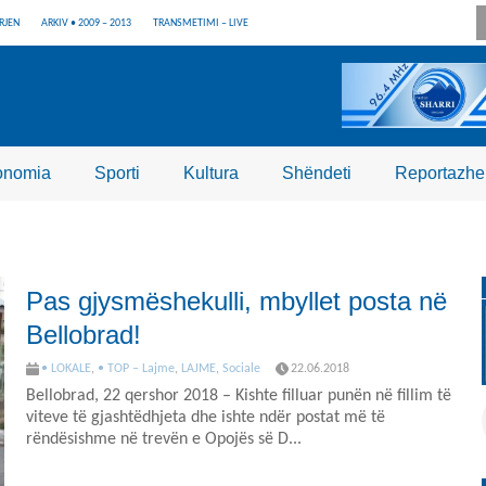
RJEN
ARKIV • 2009 – 2013
TRANSMETIMI – LIVE
onomia
Sporti
Kultura
Shëndeti
Reportazhe
Pas gjysmëshekulli, mbyllet posta në
Bellobrad!
• LOKALE
,
• TOP – Lajme
,
LAJME
,
Sociale
22.06.2018
Bellobrad, 22 qershor 2018 – Kishte filluar punën në fillim të
viteve të gjashtëdhjeta dhe ishte ndër postat më të
rëndësishme në trevën e Opojës së D...