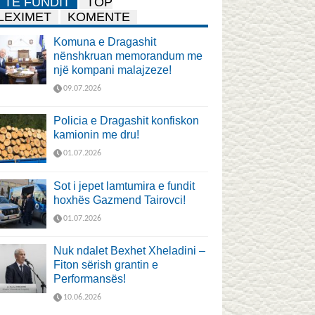
TË FUNDIT
TOP
LEXIMET
KOMENTE
Komuna e Dragashit
nënshkruan memorandum me
një kompani malajzeze!
09.07.2026
Policia e Dragashit konfiskon
kamionin me dru!
01.07.2026
Sot i jepet lamtumira e fundit
hoxhës Gazmend Tairovci!
01.07.2026
Nuk ndalet Bexhet Xheladini –
Fiton sërish grantin e
Performansës!
10.06.2026