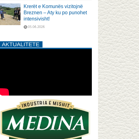
Krerët e Komunës vizitojnë
Breznen – Aty ku po punohet
intensivisht!
05.06.2026
AKTUALITETE