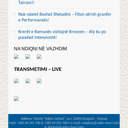
Tairovci!
Nuk ndalet Bexhet Xheladini – Fiton sërish grantin
e Performansës!
Krerët e Komunës vizitojnë Breznen – Aty ku po
punohet intensivisht!
NA NDIQNI NË VAZHDIM
TRANSMETIMI – LIVE
Address: Sheshi "Adem Jashari", p.n. 22000 Dragash – Kosova
Mob: +383 44 391 700 & +383 49 391 700 • e-mail: redaksia@radio-sharri.info
& drejtori@radio-sharri.info