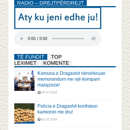
RADIO – DREJTPËRDREJT
TË FUNDIT
TOP
LEXIMET
KOMENTE
Komuna e Dragashit nënshkruan
memorandum me një kompani
malajzeze!
09.07.2026
Policia e Dragashit konfiskon
kamionin me dru!
01.07.2026