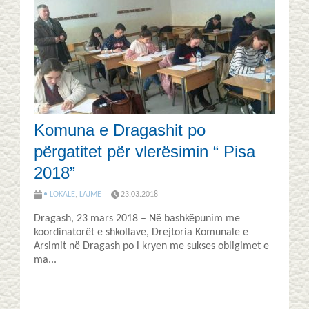
Komuna e Dragashit po
përgatitet për vlerësimin “ Pisa
2018”
• LOKALE
,
LAJME
23.03.2018
Dragash, 23 mars 2018 – Në bashkëpunim me
koordinatorët e shkollave, Drejtoria Komunale e
Arsimit në Dragash po i kryen me sukses obligimet e
ma...