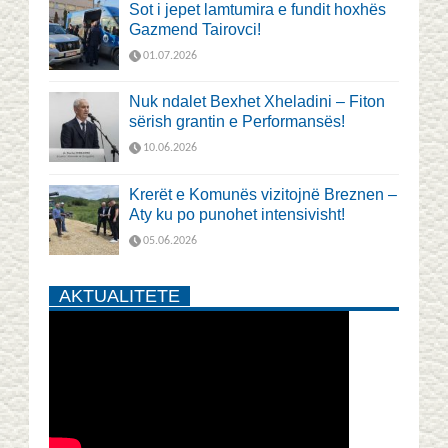
Sot i jepet lamtumira e fundit hoxhës
Gazmend Tairovci!
01.07.2026
Nuk ndalet Bexhet Xheladini – Fiton
sërish grantin e Performansës!
10.06.2026
Krerët e Komunës vizitojnë Breznen –
Aty ku po punohet intensivisht!
05.06.2026
AKTUALITETE