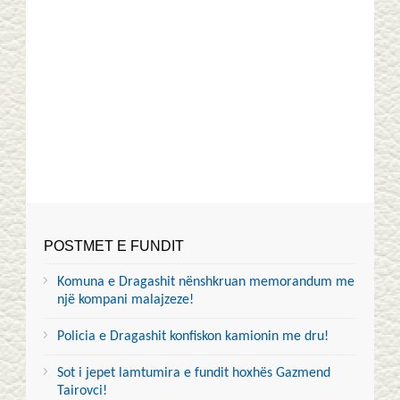
POSTMET E FUNDIT
Komuna e Dragashit nënshkruan memorandum me
një kompani malajzeze!
Policia e Dragashit konfiskon kamionin me dru!
Sot i jepet lamtumira e fundit hoxhës Gazmend
Tairovci!