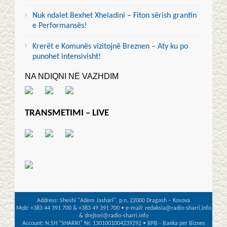
Nuk ndalet Bexhet Xheladini – Fiton sërish grantin
e Performansës!
Krerët e Komunës vizitojnë Breznen – Aty ku po
punohet intensivisht!
NA NDIQNI NË VAZHDIM
TRANSMETIMI – LIVE
Address: Sheshi "Adem Jashari", p.n. 22000 Dragash – Kosova
Mob: +383 44 391 700 & +383 49 391 700 • e-mail: redaksia@radio-sharri.info
& drejtori@radio-sharri.info
Account: N.SH "SHARRI" Nr. 1301001004239292 • BPB - Banka për Biznes