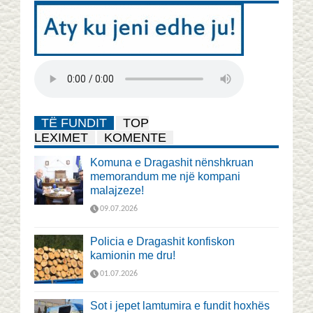
TË FUNDIT
TOP
LEXIMET
KOMENTE
Komuna e Dragashit nënshkruan
memorandum me një kompani
malajzeze!
09.07.2026
Policia e Dragashit konfiskon
kamionin me dru!
01.07.2026
Sot i jepet lamtumira e fundit hoxhës