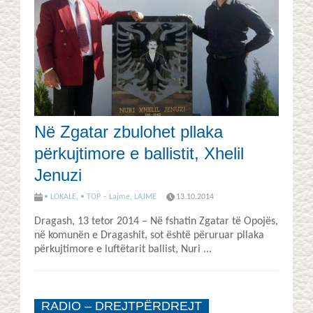
Në Zgatar zbulohet pllaka
përkujtimore e ballistit, Xhelil
Jenuzi
• LOKALE
,
• TOP – Lajme
,
LAJME
13.10.2014
Dragash, 13 tetor 2014 – Në fshatin Zgatar të Opojës,
në komunën e Dragashit, sot është përuruar pllaka
përkujtimore e luftëtarit ballist, Nuri ...
RADIO – DREJTPËRDREJT