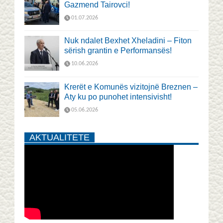
Gazmend Tairovci!
01.07.2026
Nuk ndalet Bexhet Xheladini – Fiton
sërish grantin e Performansës!
10.06.2026
Krerët e Komunës vizitojnë Breznen –
Aty ku po punohet intensivisht!
05.06.2026
AKTUALITETE