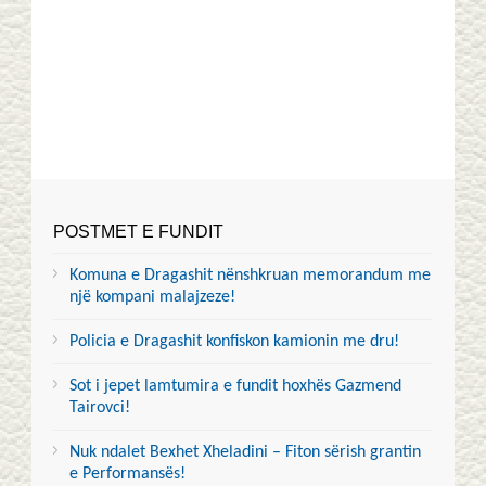
POSTMET E FUNDIT
Komuna e Dragashit nënshkruan memorandum me
një kompani malajzeze!
Policia e Dragashit konfiskon kamionin me dru!
Sot i jepet lamtumira e fundit hoxhës Gazmend
Tairovci!
Nuk ndalet Bexhet Xheladini – Fiton sërish grantin
e Performansës!