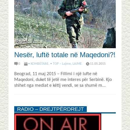
Nesër, luftë totale në Maqedoni?!
0
• KOMBËTARE
,
• TOP – Lajme
,
LAJME
11.05.2015
Beograd, 11 maj 2015 – Fillimi i një lufte në
Maqedoni, duket të jetë me interes për Serbinë. Kjo
shihet nga mediat e këtij vendi, se sa shumë m...
RADIO – DREJTPËRDREJT