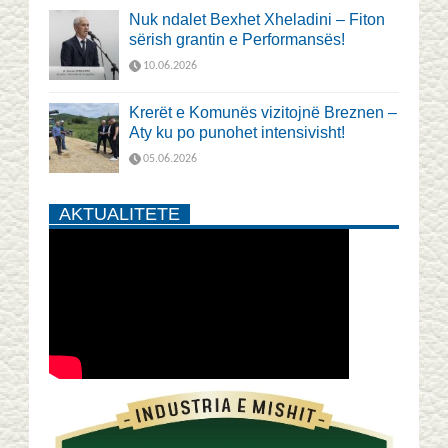
Nuk ndalet Bexhet Xheladini – Fiton
sërish grantin e Performansës!
10.06.2026
Krerët e Komunës vizitojnë Breznen –
Aty ku po punohet intensivisht!
05.06.2026
AKTUALITETE