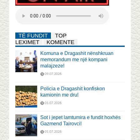
TË FUNDIT
TOP
LEXIMET
KOMENTE
Komuna e Dragashit nënshkruan
memorandum me një kompani
malajzeze!
09.07.2026
Policia e Dragashit konfiskon
kamionin me dru!
01.07.2026
Sot i jepet lamtumira e fundit hoxhës
Gazmend Tairovci!
01.07.2026