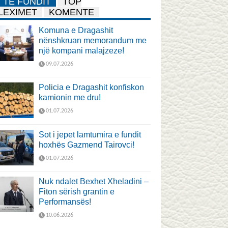
TË FUNDIT
TOP
LEXIMET
KOMENTE
Komuna e Dragashit
nënshkruan memorandum me
një kompani malajzeze!
09.07.2026
Policia e Dragashit konfiskon
kamionin me dru!
01.07.2026
Sot i jepet lamtumira e fundit
hoxhës Gazmend Tairovci!
01.07.2026
Nuk ndalet Bexhet Xheladini –
Fiton sërish grantin e
Performansës!
10.06.2026