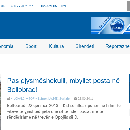
RJEN
ARKIV • 2009 – 2013
TRANSMETIMI – LIVE
onomia
Sporti
Kultura
Shëndeti
Reportazhe
Pas gjysmëshekulli, mbyllet posta në
Bellobrad!
• LOKALE
,
• TOP – Lajme
,
LAJME
,
Sociale
22.06.2018
Bellobrad, 22 qershor 2018 – Kishte filluar punën në fillim të
viteve të gjashtëdhjeta dhe ishte ndër postat më të
rëndësishme në trevën e Opojës së D...