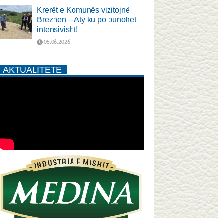
Krerët e Komunës vizitojnë
Breznen – Aty ku po punohet
intensivisht!
05.06.2026
AKTUALITETE