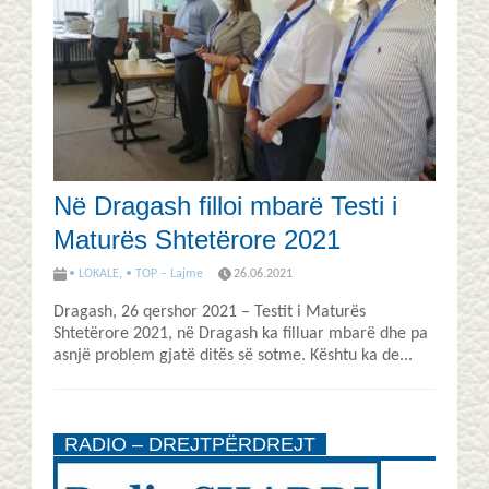
Në Dragash filloi mbarë Testi i
Maturës Shtetërore 2021
• LOKALE
,
• TOP – Lajme
26.06.2021
Dragash, 26 qershor 2021 – Testit i Maturës
Shtetërore 2021, në Dragash ka filluar mbarë dhe pa
asnjë problem gjatë ditës së sotme. Kështu ka de...
RADIO – DREJTPËRDREJT