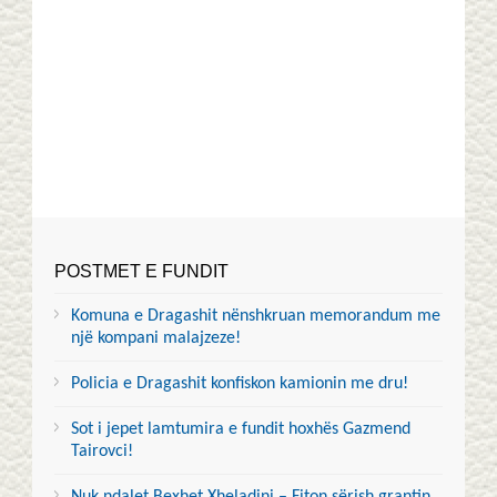
POSTMET E FUNDIT
Komuna e Dragashit nënshkruan memorandum me
një kompani malajzeze!
Policia e Dragashit konfiskon kamionin me dru!
Sot i jepet lamtumira e fundit hoxhës Gazmend
Tairovci!