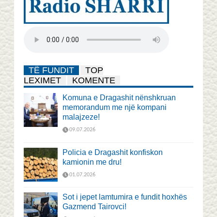
TË FUNDIT
TOP
LEXIMET
KOMENTE
Komuna e Dragashit nënshkruan
memorandum me një kompani
malajzeze!
09.07.2026
Policia e Dragashit konfiskon
kamionin me dru!
01.07.2026
Sot i jepet lamtumira e fundit hoxhës
Gazmend Tairovci!