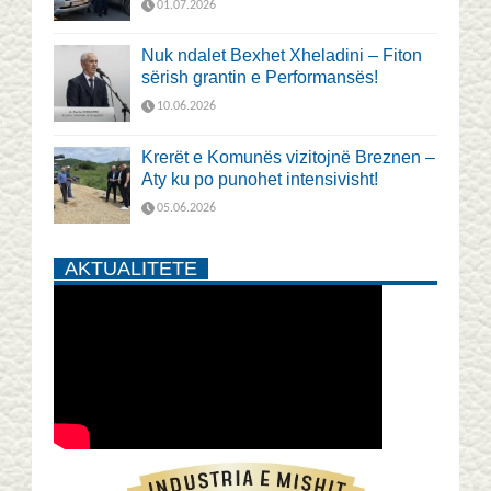
01.07.2026
Nuk ndalet Bexhet Xheladini – Fiton
sërish grantin e Performansës!
10.06.2026
Krerët e Komunës vizitojnë Breznen –
Aty ku po punohet intensivisht!
05.06.2026
AKTUALITETE