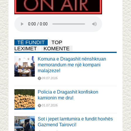
TË FUNDIT
TOP
LEXIMET
KOMENTE
Komuna e Dragashit nënshkruan
memorandum me një kompani
malajzeze!
09.07.2026
Policia e Dragashit konfiskon
kamionin me dru!
01.07.2026
Sot i jepet lamtumira e fundit hoxhës
Gazmend Tairovci!