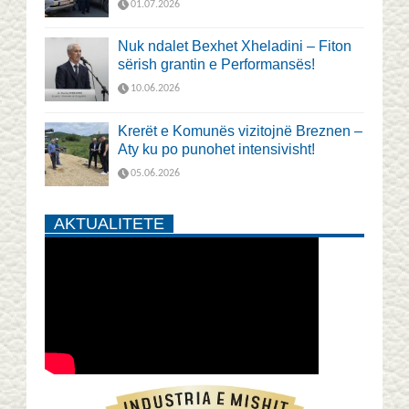
01.07.2026
Nuk ndalet Bexhet Xheladini – Fiton
sërish grantin e Performansës!
10.06.2026
Krerët e Komunës vizitojnë Breznen –
Aty ku po punohet intensivisht!
05.06.2026
AKTUALITETE