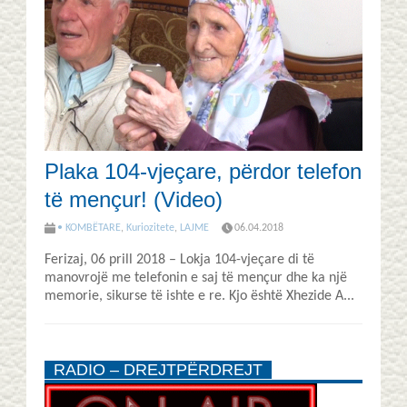
Plaka 104-vjeçare, përdor telefon
të mençur! (Video)
• KOMBËTARE
,
Kuriozitete
,
LAJME
06.04.2018
Ferizaj, 06 prill 2018 – Lokja 104-vjeçare di të
manovrojë me telefonin e saj të mençur dhe ka një
memorie, sikurse të ishte e re. Kjo është Xhezide A...
RADIO – DREJTPËRDREJT