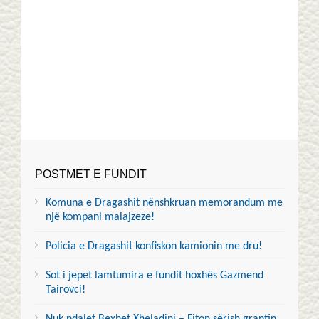
POSTMET E FUNDIT
Komuna e Dragashit nënshkruan memorandum me
një kompani malajzeze!
Policia e Dragashit konfiskon kamionin me dru!
Sot i jepet lamtumira e fundit hoxhës Gazmend
Tairovci!