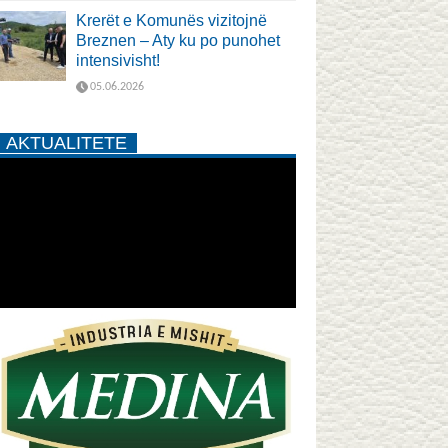
Krerët e Komunës vizitojnë
Breznen – Aty ku po punohet
intensivisht!
05.06.2026
AKTUALITETE