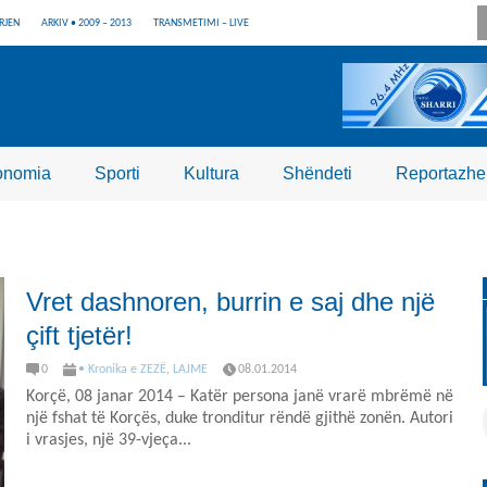
RJEN
ARKIV • 2009 – 2013
TRANSMETIMI – LIVE
onomia
Sporti
Kultura
Shëndeti
Reportazhe
Vret dashnoren, burrin e saj dhe një
çift tjetër!
0
• Kronika e ZEZË
,
LAJME
08.01.2014
Korçë, 08 janar 2014 – Katër persona janë vrarë mbrëmë në
një fshat të Korçës, duke tronditur rëndë gjithë zonën. Autori
i vrasjes, një 39-vjeça...