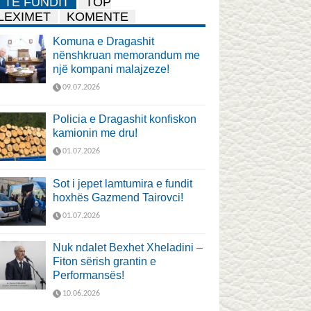
TË FUNDIT
TOP
LEXIMET
KOMENTE
Komuna e Dragashit
nënshkruan memorandum me
një kompani malajzeze!
09.07.2026
Policia e Dragashit konfiskon
kamionin me dru!
01.07.2026
Sot i jepet lamtumira e fundit
hoxhës Gazmend Tairovci!
01.07.2026
Nuk ndalet Bexhet Xheladini –
Fiton sërish grantin e
Performansës!
10.06.2026