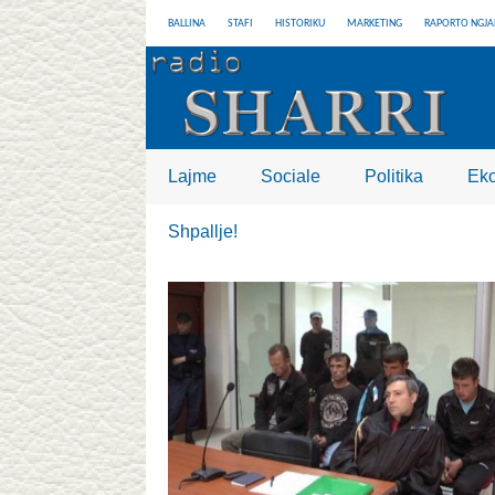
BALLINA
STAFI
HISTORIKU
MARKETING
RAPORTO NGJA
Lajme
Sociale
Politika
Ek
Shpallje!