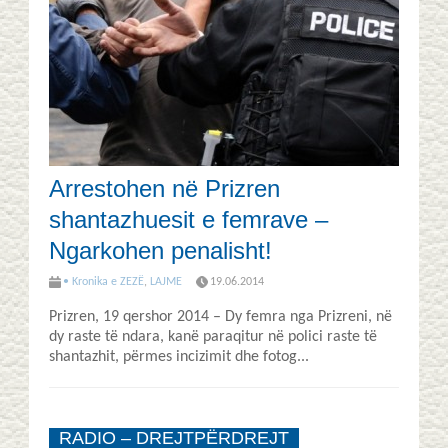
Arrestohen në Prizren
shantazhuesit e femrave –
Ngarkohen penalisht!
• Kronika e ZEZË
,
LAJME
19.06.2014
Prizren, 19 qershor 2014 – Dy femra nga Prizreni, në
dy raste të ndara, kanë paraqitur në polici raste të
shantazhit, përmes incizimit dhe fotog...
RADIO – DREJTPËRDREJT