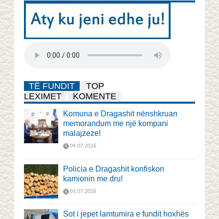
TË FUNDIT
TOP
LEXIMET
KOMENTE
Komuna e Dragashit nënshkruan
memorandum me një kompani
malajzeze!
09.07.2026
Policia e Dragashit konfiskon
kamionin me dru!
01.07.2026
Sot i jepet lamtumira e fundit hoxhës