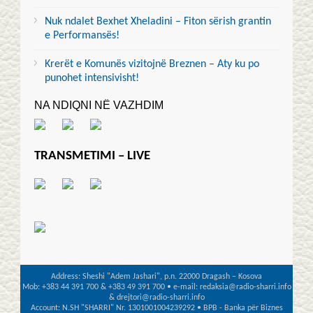
Nuk ndalet Bexhet Xheladini – Fiton sërish grantin
e Performansës!
Krerët e Komunës vizitojnë Breznen – Aty ku po
punohet intensivisht!
NA NDIQNI NË VAZHDIM
TRANSMETIMI – LIVE
Address: Sheshi "Adem Jashari", p.n. 22000 Dragash – Kosova
Mob: +383 44 391 700 & +383 49 391 700 • e-mail: redaksia@radio-sharri.info
& drejtori@radio-sharri.info
Account: N.SH "SHARRI" Nr. 1301001004239292 • BPB - Banka për Biznes