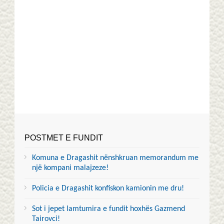
POSTMET E FUNDIT
Komuna e Dragashit nënshkruan memorandum me
një kompani malajzeze!
Policia e Dragashit konfiskon kamionin me dru!
Sot i jepet lamtumira e fundit hoxhës Gazmend
Tairovci!