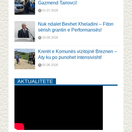
Gazmend Tairovci!
01.07.2026
Nuk ndalet Bexhet Xheladini – Fiton
sërish grantin e Performansës!
10.06.2026
Krerët e Komunës vizitojnë Breznen –
Aty ku po punohet intensivisht!
05.06.2026
AKTUALITETE