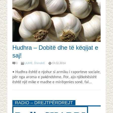
Hudhra – Dobitë dhe të këqijat e
saj!
0
LAJME
,
Shëndeti
19.02.2014
• Hudhra është e njohur si armiku i raporteve sociale,
për nga aroma e pakëndshme. Por, ajo njëkohësisht
është një mike e madhe e mirëqenies sonë, fal...
RADIO – DREJTPËRDREJT