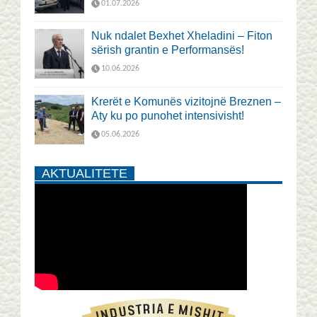
01.07.2026
Nuk ndalet Bexhet Xheladini – Fiton
sërish grantin e Performansës!
10.06.2026
Krerët e Komunës vizitojnë Breznen –
Aty ku po punohet intensivisht!
05.06.2026
AKTUALITETE