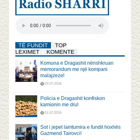
TË FUNDIT
TOP
LEXIMET
KOMENTE
Komuna e Dragashit nënshkruan
memorandum me një kompani
malajzeze!
09.07.2026
Policia e Dragashit konfiskon
kamionin me dru!
01.07.2026
Sot i jepet lamtumira e fundit hoxhës
Gazmend Tairovci!