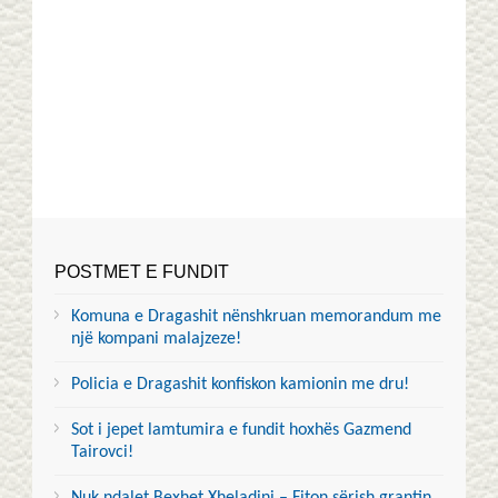
POSTMET E FUNDIT
Komuna e Dragashit nënshkruan memorandum me
një kompani malajzeze!
Policia e Dragashit konfiskon kamionin me dru!
Sot i jepet lamtumira e fundit hoxhës Gazmend
Tairovci!