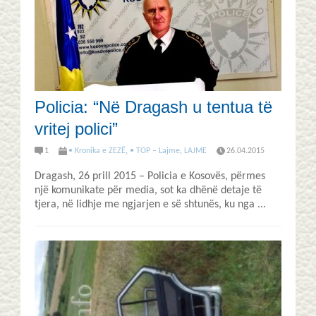
Policia: “Në Dragash u tentua të
vritej polici”
1
• Kronika e ZEZË
,
• TOP – Lajme
,
LAJME
26.04.2015
Dragash, 26 prill 2015 – Policia e Kosovës, përmes
një komunikate për media, sot ka dhënë detaje të
tjera, në lidhje me ngjarjen e së shtunës, ku nga ...