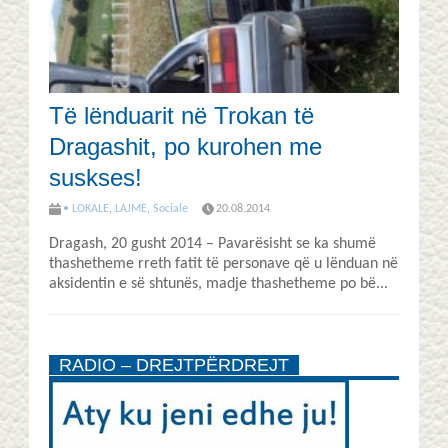
Të lënduarit në Trokan të
Dragashit, po kurohen me
suskses!
• LOKALE
,
LAJME
,
Sociale
20.08.2014
Dragash, 20 gusht 2014 – Pavarësisht se ka shumë
thashetheme rreth fatit të personave që u lënduan në
aksidentin e së shtunës, madje thashetheme po bë...
RADIO – DREJTPËRDREJT