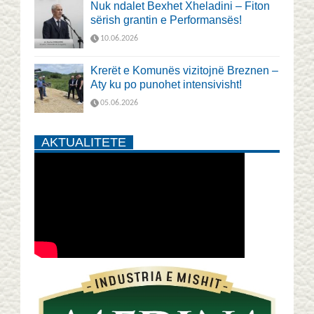
Nuk ndalet Bexhet Xheladini – Fiton
sërish grantin e Performansës!
10.06.2026
Krerët e Komunës vizitojnë Breznen –
Aty ku po punohet intensivisht!
05.06.2026
AKTUALITETE