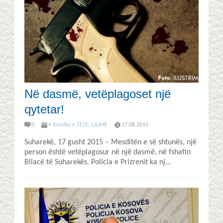
Në dasmë, vetëplagoset një
qytetar!
0
• Kronika e ZEZË
,
LAJME
17.08.2015
Suharekë, 17 gusht 2015 – Mesditën e së shtunës, një
person është vetëplagosur në një dasmë, në fshatin
Bllacë të Suharekës. Policia e Prizrenit ka nj...