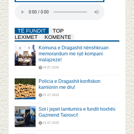
TË FUNDIT
TOP
LEXIMET
KOMENTE
Komuna e Dragashit nënshkruan
memorandum me një kompani
malajzeze!
09.07.2026
Policia e Dragashit konfiskon
kamionin me dru!
01.07.2026
Sot i jepet lamtumira e fundit hoxhës
Gazmend Tairovci!
01.07.2026