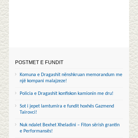
POSTMET E FUNDIT
Komuna e Dragashit nënshkruan memorandum me
një kompani malajzeze!
Policia e Dragashit konfiskon kamionin me dru!
Sot i jepet lamtumira e fundit hoxhës Gazmend
Tairovci!
Nuk ndalet Bexhet Xheladini – Fiton sërish grantin
e Performansës!