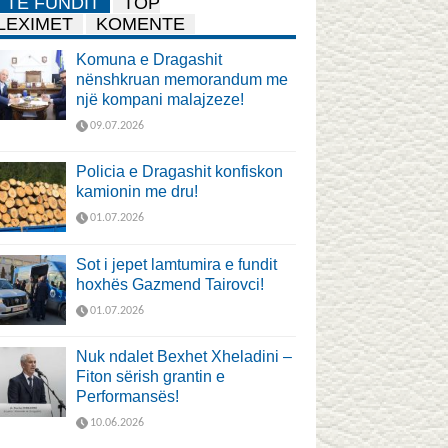
TË FUNDIT
TOP
LEXIMET
KOMENTE
Komuna e Dragashit
nënshkruan memorandum me
një kompani malajzeze!
09.07.2026
Policia e Dragashit konfiskon
kamionin me dru!
01.07.2026
Sot i jepet lamtumira e fundit
hoxhës Gazmend Tairovci!
01.07.2026
Nuk ndalet Bexhet Xheladini –
Fiton sërish grantin e
Performansës!
10.06.2026