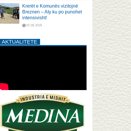
Krerët e Komunës vizitojnë
Breznen – Aty ku po punohet
intensivisht!
05.06.2026
AKTUALITETE