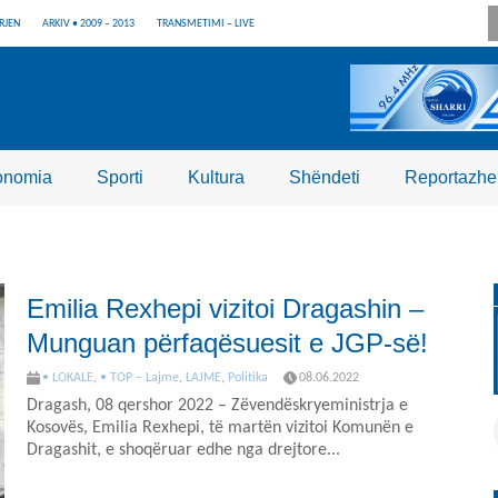
RJEN
ARKIV • 2009 – 2013
TRANSMETIMI – LIVE
onomia
Sporti
Kultura
Shëndeti
Reportazhe
Emilia Rexhepi vizitoi Dragashin –
Munguan përfaqësuesit e JGP-së!
• LOKALE
,
• TOP – Lajme
,
LAJME
,
Politika
08.06.2022
Dragash, 08 qershor 2022 – Zëvendëskryeministrja e
Kosovës, Emilia Rexhepi, të martën vizitoi Komunën e
Dragashit, e shoqëruar edhe nga drejtore...