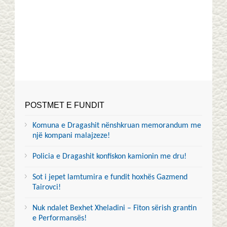
POSTMET E FUNDIT
Komuna e Dragashit nënshkruan memorandum me
një kompani malajzeze!
Policia e Dragashit konfiskon kamionin me dru!
Sot i jepet lamtumira e fundit hoxhës Gazmend
Tairovci!
Nuk ndalet Bexhet Xheladini – Fiton sërish grantin
e Performansës!