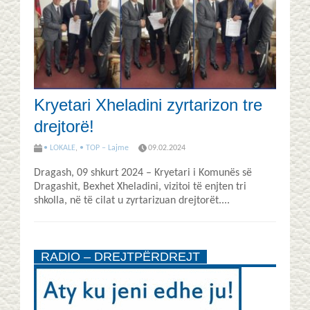
Kryetari Xheladini zyrtarizon tre
drejtorë!
• LOKALE
,
• TOP – Lajme
09.02.2024
Dragash, 09 shkurt 2024 – Kryetari i Komunës së
Dragashit, Bexhet Xheladini, vizitoi të enjten tri
shkolla, në të cilat u zyrtarizuan drejtorët....
RADIO – DREJTPËRDREJT