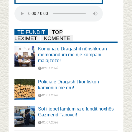
TË FUNDIT
TOP
LEXIMET
KOMENTE
Komuna e Dragashit nënshkruan
memorandum me një kompani
malajzeze!
09.07.2026
Policia e Dragashit konfiskon
kamionin me dru!
01.07.2026
Sot i jepet lamtumira e fundit hoxhës
Gazmend Tairovci!
01.07.2026