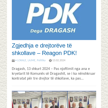
Zgjedhja e drejtorëve të
shkollave – Reagon PDK!
• LOKALE
,
LAJME
,
Politika
13.02.2024
Dragash, 13 shkurt 2024 – Pas njoftimit nga ana e
kryetarit të Komunës së Dragashit, se i ka nënshkruar
kontratat për tre drejtor të shkollave, ka pas...