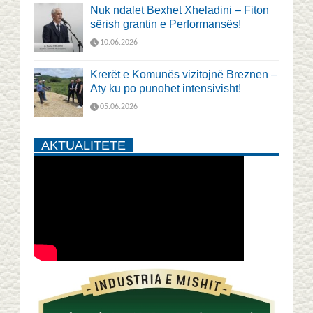
Nuk ndalet Bexhet Xheladini – Fiton
sërish grantin e Performansës!
10.06.2026
Krerët e Komunës vizitojnë Breznen –
Aty ku po punohet intensivisht!
05.06.2026
AKTUALITETE