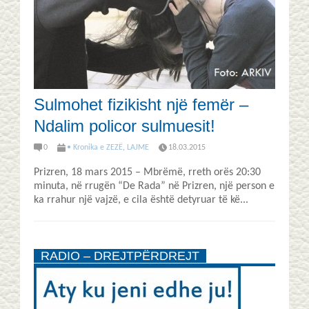
Sulmohet fizikisht një femër –
Ndalim policor sulmuesit!
0
• Kronika e ZEZË
,
LAJME
18.03.2015
Prizren, 18 mars 2015 – Mbrëmë, rreth orës 20:30
minuta, në rrugën “De Rada” në Prizren, një person e
ka rrahur një vajzë, e cila është detyruar të kë...
RADIO – DREJTPËRDREJT