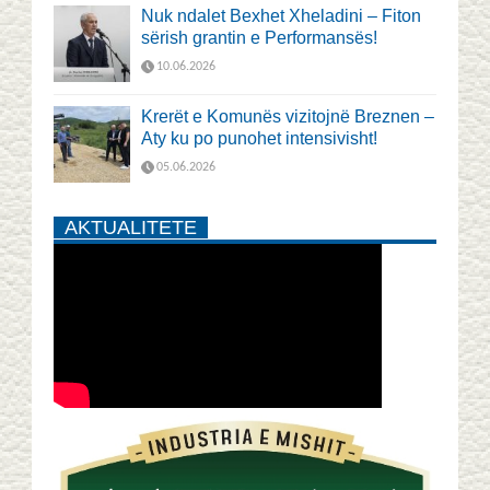
Nuk ndalet Bexhet Xheladini – Fiton
sërish grantin e Performansës!
10.06.2026
Krerët e Komunës vizitojnë Breznen –
Aty ku po punohet intensivisht!
05.06.2026
AKTUALITETE