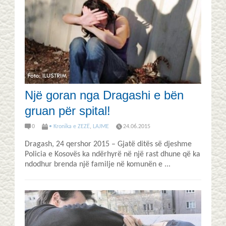
Një goran nga Dragashi e bën
gruan për spital!
0
• Kronika e ZEZË
,
LAJME
24.06.2015
Dragash, 24 qershor 2015 – Gjatë ditës së djeshme
Policia e Kosovës ka ndërhyrë në një rast dhune që ka
ndodhur brenda një familje në komunën e ...