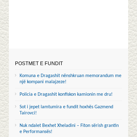
POSTMET E FUNDIT
Komuna e Dragashit nënshkruan memorandum me
një kompani malajzeze!
Policia e Dragashit konfiskon kamionin me dru!
Sot i jepet lamtumira e fundit hoxhës Gazmend
Tairovci!
Nuk ndalet Bexhet Xheladini – Fiton sërish grantin
e Performansës!