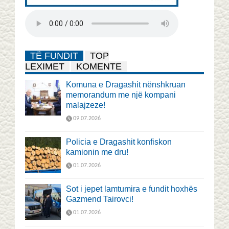
TË FUNDIT
TOP
LEXIMET
KOMENTE
Komuna e Dragashit nënshkruan
memorandum me një kompani
malajzeze!
09.07.2026
Policia e Dragashit konfiskon
kamionin me dru!
01.07.2026
Sot i jepet lamtumira e fundit hoxhës
Gazmend Tairovci!
01.07.2026