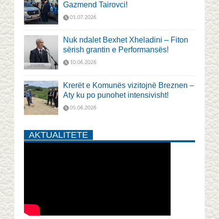
Gazmend Tairovci!
01.07.2026
Nuk ndalet Bexhet Xheladini – Fiton
sërish grantin e Performansës!
10.06.2026
Krerët e Komunës vizitojnë Breznen –
Aty ku po punohet intensivisht!
05.06.2026
AKTUALITETE