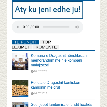
TË FUNDIT
TOP
LEXIMET
KOMENTE
Komuna e Dragashit nënshkruan
memorandum me një kompani
malajzeze!
09.07.2026
Policia e Dragashit konfiskon
kamionin me dru!
01.07.2026
Sot i jepet lamtumira e fundit hoxhës