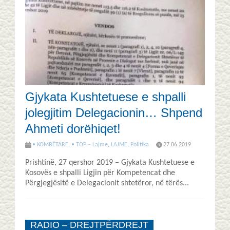
Gjykata Kushtetuese e shpalli
jolegjitim Delegacionin… Shpend
Ahmeti dorëhiqet!
• KOMBËTARE
,
• TOP – Lajme
,
LAJME
,
Politika
27.06.2019
Prishtinë, 27 qershor 2019 – Gjykata Kushtetuese e
Kosovës e shpalli Ligjin për Kompetencat dhe
Përgjegjësitë e Delegacionit shtetëror, në tërës...
RADIO – DREJTPËRDREJT