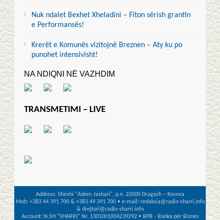
Nuk ndalet Bexhet Xheladini – Fiton sërish grantin
e Performansës!
Krerët e Komunës vizitojnë Breznen – Aty ku po
punohet intensivisht!
NA NDIQNI NË VAZHDIM
TRANSMETIMI – LIVE
Address: Sheshi "Adem Jashari", p.n. 22000 Dragash – Kosova
Mob: +383 44 391 700 & +383 49 391 700 • e-mail: redaksia@radio-sharri.info
& drejtori@radio-sharri.info
Account: N.SH "SHARRI" Nr. 1301001004239292 • BPB - Banka për Biznes