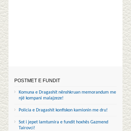
POSTMET E FUNDIT
Komuna e Dragashit nënshkruan memorandum me
një kompani malajzeze!
Policia e Dragashit konfiskon kamionin me dru!
Sot i jepet lamtumira e fundit hoxhës Gazmend
Tairovci!