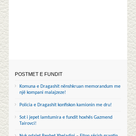
POSTMET E FUNDIT
Komuna e Dragashit nënshkruan memorandum me
një kompani malajzeze!
Policia e Dragashit konfiskon kamionin me dru!
Sot i jepet lamtumira e fundit hoxhës Gazmend
Tairovci!