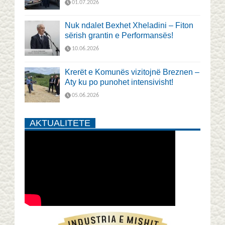
01.07.2026
Nuk ndalet Bexhet Xheladini – Fiton
sërish grantin e Performansës!
10.06.2026
Krerët e Komunës vizitojnë Breznen –
Aty ku po punohet intensivisht!
05.06.2026
AKTUALITETE