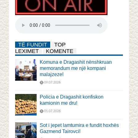
TË FUNDIT
TOP
LEXIMET
KOMENTE
Komuna e Dragashit nënshkruan
memorandum me një kompani
malajzeze!
09.07.2026
Policia e Dragashit konfiskon
kamionin me dru!
01.07.2026
Sot i jepet lamtumira e fundit hoxhës
Gazmend Tairovci!