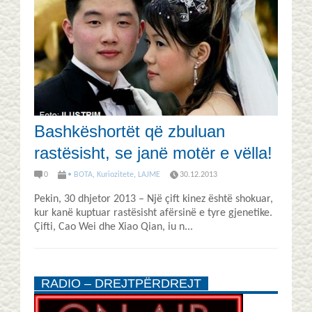
Bashkëshortët që zbuluan
rastësisht, se janë motër e vëlla!
0
• BOTA
,
Kuriozitete
,
LAJME
30.12.2013
Pekin, 30 dhjetor 2013 – Një çift kinez është shokuar,
kur kanë kuptuar rastësisht afërsinë e tyre gjenetike.
Çifti, Cao Wei dhe Xiao Qian, iu n...
RADIO – DREJTPËRDREJT