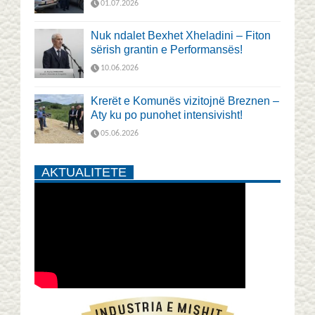
01.07.2026
Nuk ndalet Bexhet Xheladini – Fiton
sërish grantin e Performansës!
10.06.2026
Krerët e Komunës vizitojnë Breznen –
Aty ku po punohet intensivisht!
05.06.2026
AKTUALITETE