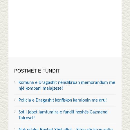
POSTMET E FUNDIT
Komuna e Dragashit nënshkruan memorandum me
një kompani malajzeze!
Policia e Dragashit konfiskon kamionin me dru!
Sot i jepet lamtumira e fundit hoxhës Gazmend
Tairovci!