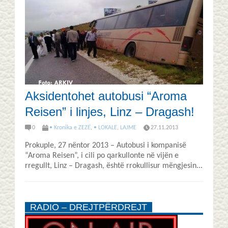
Aksidentohet autobusi “Aroma
Reisen” i linjes, Linz – Dragash!
0
• Kronika e ZEZË
,
• LOKALE
,
LAJME
27.11.2013
Prokuple, 27 nëntor 2013 – Autobusi i kompanisë
“Aroma Reisen”, i cili po qarkullonte në vijën e
rregullt, Linz – Dragash, është rrokullisur mëngjesin...
RADIO – DREJTPËRDREJT