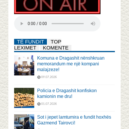
TË FUNDIT
TOP
LEXIMET
KOMENTE
Komuna e Dragashit nënshkruan
memorandum me një kompani
malajzeze!
09.07.2026
Policia e Dragashit konfiskon
kamionin me dru!
01.07.2026
Sot i jepet lamtumira e fundit hoxhës
Gazmend Tairovci!