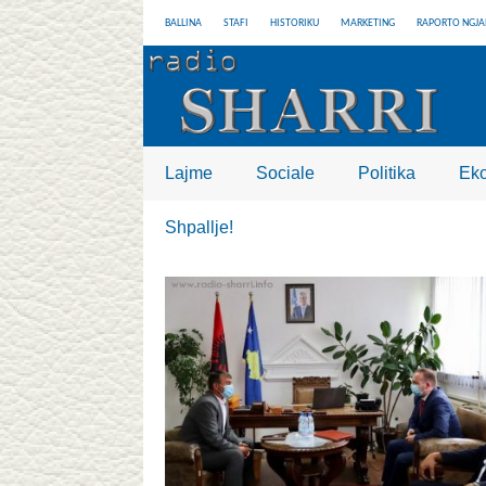
BALLINA
STAFI
HISTORIKU
MARKETING
RAPORTO NGJA
Lajme
Sociale
Politika
Ek
Shpallje!