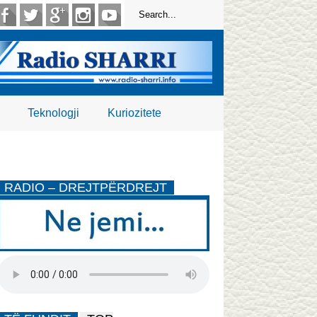
Teknologji
Kuriozitete
RADIO – DREJTPËRDREJT