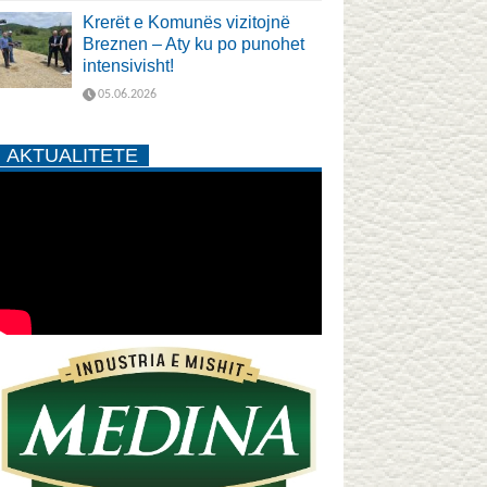
Krerët e Komunës vizitojnë
Breznen – Aty ku po punohet
intensivisht!
05.06.2026
AKTUALITETE