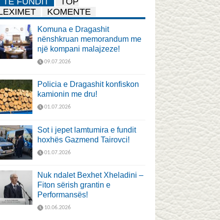
TË FUNDIT
TOP
LEXIMET
KOMENTE
Komuna e Dragashit
nënshkruan memorandum me
një kompani malajzeze!
09.07.2026
Policia e Dragashit konfiskon
kamionin me dru!
01.07.2026
Sot i jepet lamtumira e fundit
hoxhës Gazmend Tairovci!
01.07.2026
Nuk ndalet Bexhet Xheladini –
Fiton sërish grantin e
Performansës!
10.06.2026