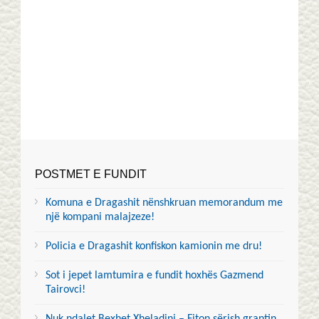
POSTMET E FUNDIT
Komuna e Dragashit nënshkruan memorandum me
një kompani malajzeze!
Policia e Dragashit konfiskon kamionin me dru!
Sot i jepet lamtumira e fundit hoxhës Gazmend
Tairovci!