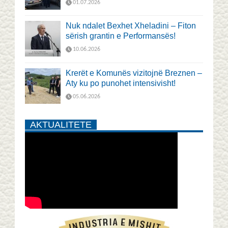
01.07.2026
Nuk ndalet Bexhet Xheladini – Fiton
sërish grantin e Performansës!
10.06.2026
Krerët e Komunës vizitojnë Breznen –
Aty ku po punohet intensivisht!
05.06.2026
AKTUALITETE