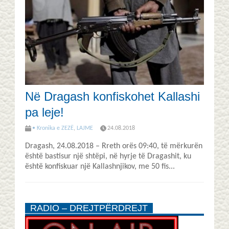
Në Dragash konfiskohet Kallashi
pa leje!
• Kronika e ZEZË
,
LAJME
24.08.2018
Dragash, 24.08.2018 – Rreth orës 09:40, të mërkurën
është bastisur një shtëpi, në hyrje të Dragashit, ku
është konfiskuar një Kallashnjikov, me 50 fis...
RADIO – DREJTPËRDREJT