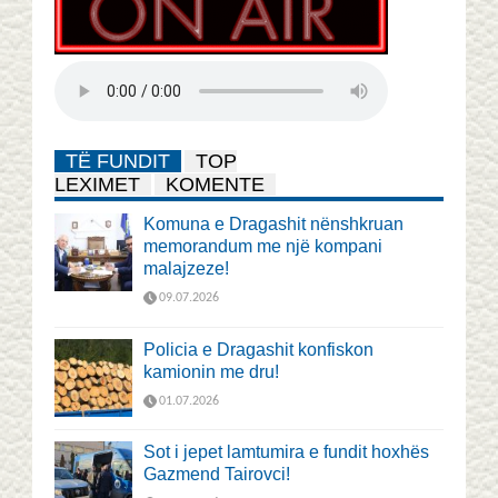
TË FUNDIT
TOP
LEXIMET
KOMENTE
Komuna e Dragashit nënshkruan
memorandum me një kompani
malajzeze!
09.07.2026
Policia e Dragashit konfiskon
kamionin me dru!
01.07.2026
Sot i jepet lamtumira e fundit hoxhës
Gazmend Tairovci!