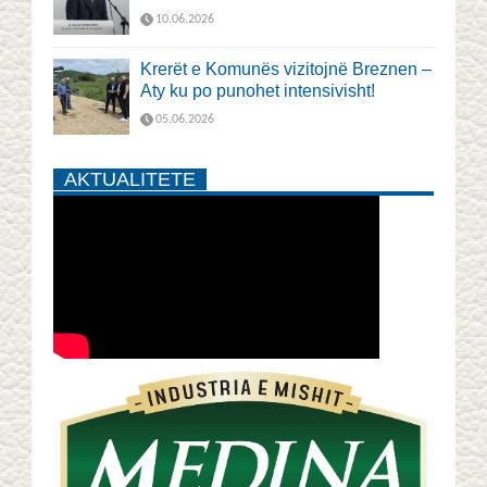
10.06.2026
Krerët e Komunës vizitojnë Breznen –
Aty ku po punohet intensivisht!
05.06.2026
AKTUALITETE