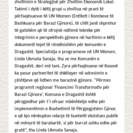
zhvillimin e Strategjisë për Zhvillim Ekonomik Lokal.
Takimi i dytë i këtij grupi u zhvillua në prani të
përfaqësuesve të UN Women (Entiteti i Kombeve të
Bashkuara për Barazi Gjinore), të cilët janë shprehur
të gatshëm që të ofrojnë ndihmë teknike për
integrimin e perspektivës gjinore në hartimin e këtij
dokumenti tejet të rëndësishëm për komunën e
Dragashit. Specialistja e programeve në UN Women,
Linda Ukmata Sanaja, tha se me Komunën e
Dragashit, deri më tani, Zyra përfaqësuese në Kosovë
ka pasur partneritet të shkëlqyer në adresimin e
çështjeve që lidhen me barazinë gjinore. “Përmes
programit regjional ‘Financimi Transformativ për
Barazi Gjinore’, Komuna e Dragashit është
përzgjedhur për t’i ofruar mbështetje edhe për
implementimin e Buxhetimit të Përgjegjshëm Gjinor,
e që kjo nënkupton ndarje të buxhetit ekzistues publik
në mënyrë të barabartë, si për burrat ashtu edhe për
gratë”, tha Linda Ukmata Sanaja.