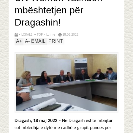
mbështetjen për
Dragashin!
• LOKALE
,
• TOP – Lajme
18.05.2022
A
+
A
-
EMAIL
PRINT
Dragash, 18 maj 2022
– Në Dragash është mbajtur
sot mbledhja e dytë me radhë e grupit punues për