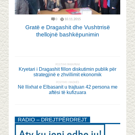
0
10.11.2015
Gratë e Dragashit dhe Vushtrrisë
thellojnë bashkëpunimin
POSTIMI PARAPRAK
Kryetari i Dragashit fillon diskutimin publik për
strategjinë e zhvillimit ekonomik
POSTIMI I RADHËS
Në llixhat e Elbasanit u trajtuan 42 persona me
aftësi të kufizuara
RADIO – DREJTPËRDREJT