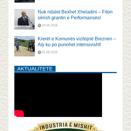
Nuk ndalet Bexhet Xheladini – Fiton
sërish grantin e Performansës!
10.06.2026
Krerët e Komunës vizitojnë Breznen –
Aty ku po punohet intensivisht!
05.06.2026
AKTUALITETE