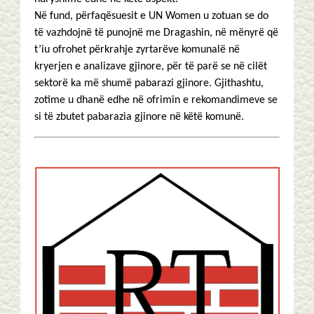
Në fund, përfaqësuesit e UN Women u zotuan se do
të vazhdojnë të punojnë me Dragashin, në mënyrë që
t’iu ofrohet përkrahje zyrtarëve komunalë në
kryerjen e analizave gjinore, për të parë se në cilët
sektorë ka më shumë pabarazi gjinore. Gjithashtu,
zotime u dhanë edhe në ofrimin e rekomandimeve se
si të zbutet pabarazia gjinore në këtë komunë.