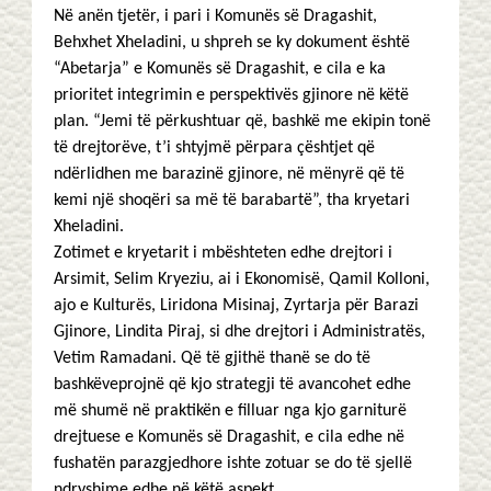
Në anën tjetër, i pari i Komunës së Dragashit,
Behxhet Xheladini, u shpreh se ky dokument është
“Abetarja” e Komunës së Dragashit, e cila e ka
prioritet integrimin e perspektivës gjinore në këtë
plan. “Jemi të përkushtuar që, bashkë me ekipin tonë
të drejtorëve, t’i shtyjmë përpara çështjet që
ndërlidhen me barazinë gjinore, në mënyrë që të
kemi një shoqëri sa më të barabartë”, tha kryetari
Xheladini.
Zotimet e kryetarit i mbështeten edhe drejtori i
Arsimit, Selim Kryeziu, ai i Ekonomisë, Qamil Kolloni,
ajo e Kulturës, Liridona Misinaj, Zyrtarja për Barazi
Gjinore, Lindita Piraj, si dhe drejtori i Administratës,
Vetim Ramadani. Që të gjithë thanë se do të
bashkëveprojnë që kjo strategji të avancohet edhe
më shumë në praktikën e filluar nga kjo garniturë
drejtuese e Komunës së Dragashit, e cila edhe në
fushatën parazgjedhore ishte zotuar se do të sjellë
ndryshime edhe në këtë aspekt.