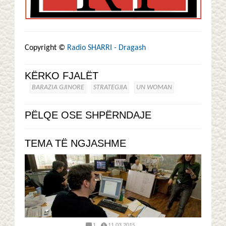
Copyright ©
Radio SHARRI - Dragash
KËRKO FJALËT
BARAZIA GJINORE
STRATEGJIA
UN WOMAN
PËLQE OSE SHPËRNDAJE
TEMA TË NGJASHME
1
11.03.2015