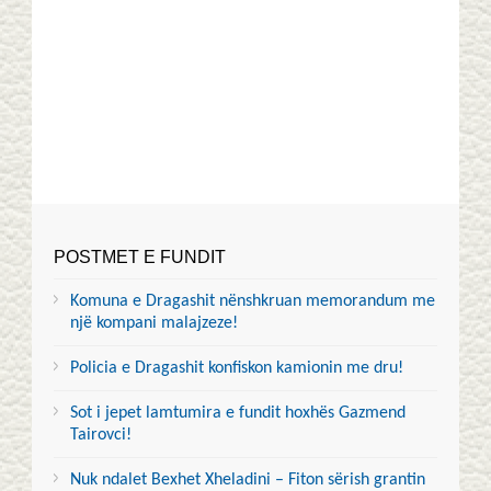
POSTMET E FUNDIT
Komuna e Dragashit nënshkruan memorandum me
një kompani malajzeze!
Policia e Dragashit konfiskon kamionin me dru!
Sot i jepet lamtumira e fundit hoxhës Gazmend
Tairovci!
Nuk ndalet Bexhet Xheladini – Fiton sërish grantin