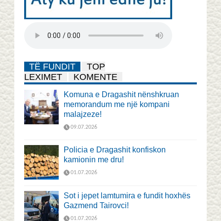
TË FUNDIT
TOP
LEXIMET
KOMENTE
Komuna e Dragashit nënshkruan
memorandum me një kompani
malajzeze!
09.07.2026
Policia e Dragashit konfiskon
kamionin me dru!
01.07.2026
Sot i jepet lamtumira e fundit hoxhës
Gazmend Tairovci!
01.07.2026