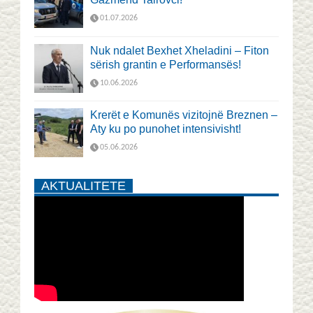
01.07.2026
Nuk ndalet Bexhet Xheladini – Fiton
sërish grantin e Performansës!
10.06.2026
Krerët e Komunës vizitojnë Breznen –
Aty ku po punohet intensivisht!
05.06.2026
AKTUALITETE