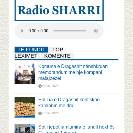
TË FUNDIT
TOP
LEXIMET
KOMENTE
Komuna e Dragashit nënshkruan
memorandum me një kompani
malajzeze!
09.07.2026
Policia e Dragashit konfiskon
kamionin me dru!
01.07.2026
Sot i jepet lamtumira e fundit hoxhës
Gazmend Tairovci!