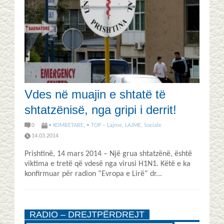
Vdes në muajin e shtatë të
shtatzënisë, nga gripi i derrit!
0
• KOMBËTARE
,
• TOP – Lajme
,
LAJME
,
Sociale
14.03.2014
Prishtinë, 14 mars 2014 – Një grua shtatzënë, është
viktima e tretë që vdesë nga virusi H1N1. Këtë e ka
konfirmuar për radion “Evropa e Lirë” dr...
RADIO – DREJTPËRDREJT