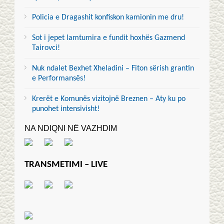
Policia e Dragashit konfiskon kamionin me dru!
Sot i jepet lamtumira e fundit hoxhës Gazmend
Tairovci!
Nuk ndalet Bexhet Xheladini – Fiton sërish grantin
e Performansës!
Krerët e Komunës vizitojnë Breznen – Aty ku po
punohet intensivisht!
NA NDIQNI NË VAZHDIM
TRANSMETIMI – LIVE