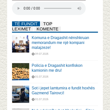
TË FUNDIT
TOP
LEXIMET
KOMENTE
Komuna e Dragashit nënshkruan
memorandum me një kompani
malajzeze!
09.07.2026
Policia e Dragashit konfiskon
kamionin me dru!
01.07.2026
Sot i jepet lamtumira e fundit hoxhës
Gazmend Tairovci!
01.07.2026