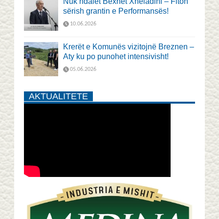
Nuk ndalet Bexhet Xheladini – Fiton
sërish grantin e Performansës!
10.06.2026
Krerët e Komunës vizitojnë Breznen –
Aty ku po punohet intensivisht!
05.06.2026
AKTUALITETE