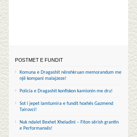
POSTMET E FUNDIT
Komuna e Dragashit nënshkruan memorandum me
një kompani malajzeze!
Policia e Dragashit konfiskon kamionin me dru!
Sot i jepet lamtumira e fundit hoxhës Gazmend
Tairovci!
Nuk ndalet Bexhet Xheladini – Fiton sërish grantin
e Performansës!