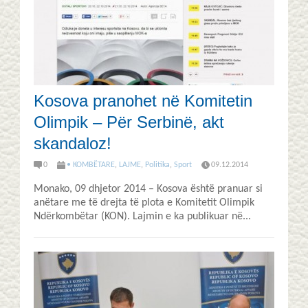
Kosova pranohet në Komitetin
Olimpik – Për Serbinë, akt
skandaloz!
0
• KOMBËTARE
,
LAJME
,
Politika
,
Sport
09.12.2014
Monako, 09 dhjetor 2014 – Kosova është pranuar si
anëtare me të drejta të plota e Komitetit Olimpik
Ndërkombëtar (KON). Lajmin e ka publikuar në...