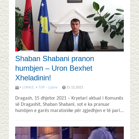
Shaban Shabani pranon
humbjen – Uron Bexhet
Xheladinin!
• LOKALE
,
• TOP – Lajme
15.12.2021
Dragash, 15 dhjetor 2021 – Kryetari aktual i Komunës
së Dragashit, Shaban Shabani, sot e ka pranuar
humbjen e garës maratonike për zgjedhjen e të pari...