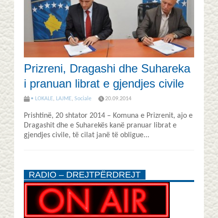
Prizreni, Dragashi dhe Suhareka
i pranuan librat e gjendjes civile
• LOKALE
,
LAJME
,
Sociale
20.09.2014
Prishtinë, 20 shtator 2014 – Komuna e Prizrenit, ajo e
Dragashit dhe e Suharekës kanë pranuar librat e
gjendjes civile, të cilat janë të obligue...
RADIO – DREJTPËRDREJT