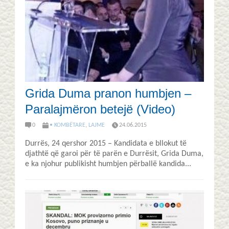
Grida Duma pranon humbjen –
Paralajmëron betejë (Video)
0
• KOMBËTARE
,
LAJME
24.06.2015
Durrës, 24 qershor 2015 – Kandidata e bllokut të
djathtë që garoi për të parën e Durrësit, Grida Duma,
e ka njohur publikisht humbjen përballë kandida...