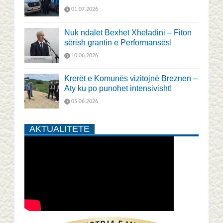
01.07.2026
Nuk ndalet Bexhet Xheladini – Fiton
sërish grantin e Performansës!
10.06.2026
Krerët e Komunës vizitojnë Breznen –
Aty ku po punohet intensivisht!
05.06.2026
AKTUALITETE