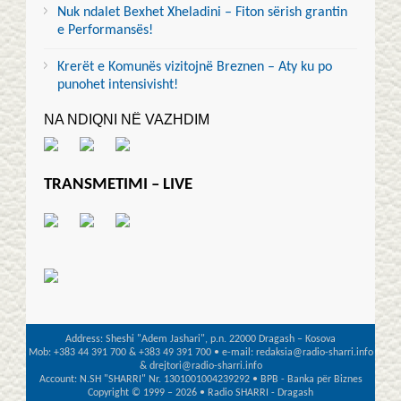
Nuk ndalet Bexhet Xheladini – Fiton sërish grantin
e Performansës!
Krerët e Komunës vizitojnë Breznen – Aty ku po
punohet intensivisht!
NA NDIQNI NË VAZHDIM
TRANSMETIMI – LIVE
Address: Sheshi "Adem Jashari", p.n. 22000 Dragash – Kosova
Mob: +383 44 391 700 & +383 49 391 700 • e-mail: redaksia@radio-sharri.info
& drejtori@radio-sharri.info
Account: N.SH "SHARRI" Nr. 1301001004239292 • BPB - Banka për Biznes
Copyright © 1999 – 2026 • Radio SHARRI - Dragash