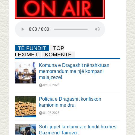
TË FUNDIT
TOP
LEXIMET
KOMENTE
Komuna e Dragashit nënshkruan
memorandum me një kompani
malajzeze!
09.07.2026
Policia e Dragashit konfiskon
kamionin me dru!
01.07.2026
Sot i jepet lamtumira e fundit hoxhës
Gazmend Tairovci!