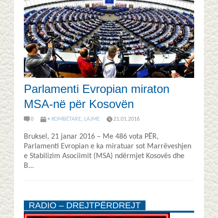
Parlamenti Evropian miraton
MSA-në për Kosovën
0
• KOMBËTARE
,
LAJME
21.01.2016
Bruksel, 21 janar 2016 – Me 486 vota PËR,
Parlamenti Evropian e ka miratuar sot Marrëveshjen
e Stabilizim Asociimit (MSA) ndërmjet Kosovës dhe
B...
RADIO – DREJTPËRDREJT