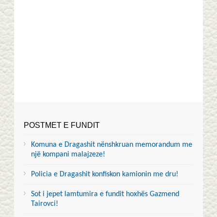
POSTMET E FUNDIT
Komuna e Dragashit nënshkruan memorandum me
një kompani malajzeze!
Policia e Dragashit konfiskon kamionin me dru!
Sot i jepet lamtumira e fundit hoxhës Gazmend
Tairovci!