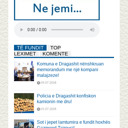
TË FUNDIT
TOP
LEXIMET
KOMENTE
Komuna e Dragashit nënshkruan
memorandum me një kompani
malajzeze!
09.07.2026
Policia e Dragashit konfiskon
kamionin me dru!
01.07.2026
Sot i jepet lamtumira e fundit hoxhës
Gazmend Tairovci!