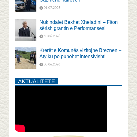
01.07.2026
Nuk ndalet Bexhet Xheladini – Fiton
sërish grantin e Performansës!
10.06.2026
Krerët e Komunës vizitojnë Breznen –
Aty ku po punohet intensivisht!
05.06.2026
AKTUALITETE