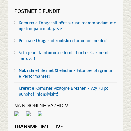
POSTMET E FUNDIT
Komuna e Dragashit nënshkruan memorandum me
një kompani malajzeze!
Policia e Dragashit konfiskon kamionin me dru!
Sot i jepet lamtumira e fundit hoxhës Gazmend
Tairovci!
Nuk ndalet Bexhet Xheladini – Fiton sërish grantin
e Performansës!
Krerët e Komunës vizitojnë Breznen – Aty ku po
punohet intensivisht!
NA NDIQNI NË VAZHDIM
TRANSMETIMI – LIVE