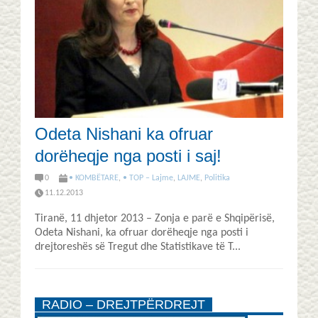
Odeta Nishani ka ofruar
dorëheqje nga posti i saj!
0
• KOMBËTARE
,
• TOP – Lajme
,
LAJME
,
Politika
11.12.2013
Tiranë, 11 dhjetor 2013 – Zonja e parë e Shqipërisë,
Odeta Nishani, ka ofruar dorëheqje nga posti i
drejtoreshës së Tregut dhe Statistikave të T...
RADIO – DREJTPËRDREJT