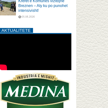
Krerët e Komunës vizitojnë
Breznen – Aty ku po punohet
intensivisht!
05.06.2026
AKTUALITETE