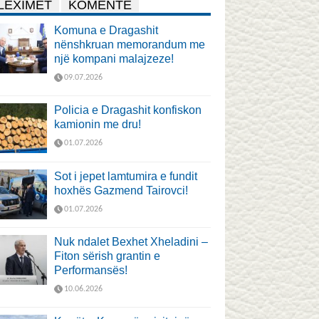
LEXIMET
KOMENTE
Komuna e Dragashit
nënshkruan memorandum me
një kompani malajzeze!
09.07.2026
Policia e Dragashit konfiskon
kamionin me dru!
01.07.2026
Sot i jepet lamtumira e fundit
hoxhës Gazmend Tairovci!
01.07.2026
Nuk ndalet Bexhet Xheladini –
Fiton sërish grantin e
Performansës!
10.06.2026