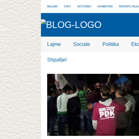
BALLINA
STAFI
HISTORIKU
MARKETING
RAPORTO NGJA
Lajme
Sociale
Politika
Ek
Shpallje!