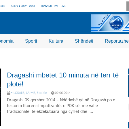
RJEN
ARKIV • 2009 – 2013
TRANSMETIMI – LIVE
onomia
Sporti
Kultura
Shëndeti
Reportazhe
Dragashi mbetet 10 minuta në terr të
plotë!
• LOKALE
,
LAJME
,
Sociale
09.06.2014
Dragash, 09 qershor 2014 – Ndërkohë që në Dragash po e
festonin fitoren simpatizantët e PDK-së, me valle
tradicionale, të ekzekutuara nga cyrlet dhe l...