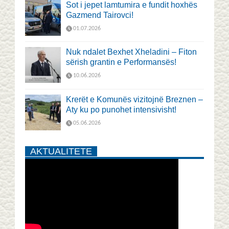
Sot i jepet lamtumira e fundit hoxhës
Gazmend Tairovci!
01.07.2026
Nuk ndalet Bexhet Xheladini – Fiton
sërish grantin e Performansës!
10.06.2026
Krerët e Komunës vizitojnë Breznen –
Aty ku po punohet intensivisht!
05.06.2026
AKTUALITETE