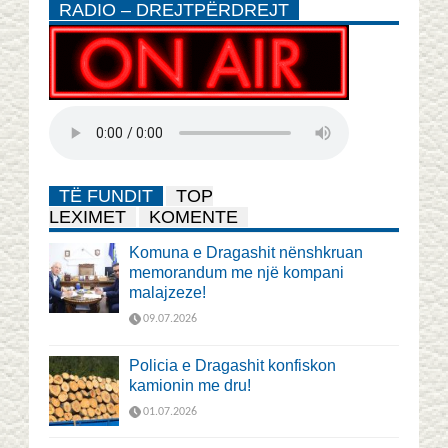
RADIO – DREJTPËRDREJT
TË FUNDIT
TOP
LEXIMET
KOMENTE
Komuna e Dragashit nënshkruan
memorandum me një kompani
malajzeze!
09.07.2026
Policia e Dragashit konfiskon
kamionin me dru!
01.07.2026