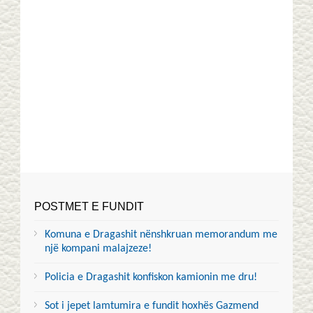
POSTMET E FUNDIT
Komuna e Dragashit nënshkruan memorandum me
një kompani malajzeze!
Policia e Dragashit konfiskon kamionin me dru!
Sot i jepet lamtumira e fundit hoxhës Gazmend