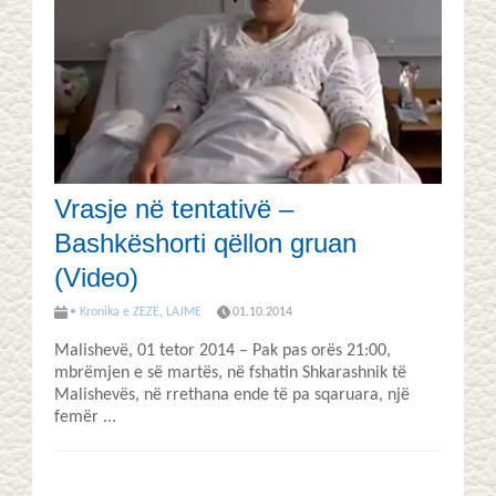
Vrasje në tentativë –
Bashkëshorti qëllon gruan
(Video)
• Kronika e ZEZË
,
LAJME
01.10.2014
Malishevë, 01 tetor 2014 – Pak pas orës 21:00,
mbrëmjen e së martës, në fshatin Shkarashnik të
Malishevës, në rrethana ende të pa sqaruara, një
femër ...