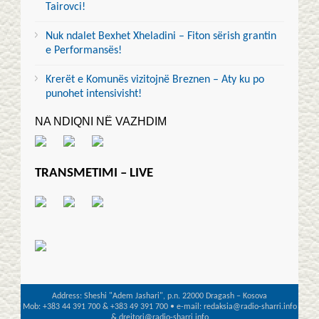
Tairovci!
Nuk ndalet Bexhet Xheladini – Fiton sërish grantin
e Performansës!
Krerët e Komunës vizitojnë Breznen – Aty ku po
punohet intensivisht!
NA NDIQNI NË VAZHDIM
TRANSMETIMI – LIVE
Address: Sheshi "Adem Jashari", p.n. 22000 Dragash – Kosova
Mob: +383 44 391 700 & +383 49 391 700 • e-mail: redaksia@radio-sharri.info
& drejtori@radio-sharri.info