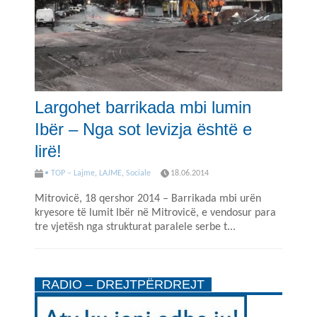
Largohet barrikada mbi lumin
Ibër – Nga sot levizja është e
lirë!
• TOP – Lajme
,
LAJME
,
Sociale
18.06.2014
Mitrovicë, 18 qershor 2014 – Barrikada mbi urën
kryesore të lumit Ibër në Mitrovicë, e vendosur para
tre vjetësh nga strukturat paralele serbe t...
RADIO – DREJTPËRDREJT