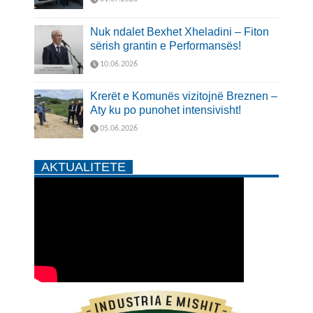
Nuk ndalet Bexhet Xheladini – Fiton
sërish grantin e Performansës!
10.06.2026
Krerët e Komunës vizitojnë Breznen –
Aty ku po punohet intensivisht!
05.06.2026
AKTUALITETE