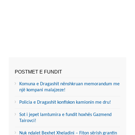
POSTMET E FUNDIT
Komuna e Dragashit nënshkruan memorandum me
një kompani malajzeze!
Policia e Dragashit konfiskon kamionin me dru!
Sot i jepet lamtumira e fundit hoxhës Gazmend
Tairovci!
Nuk ndalet Bexhet Xheladini – Fiton sërish grantin