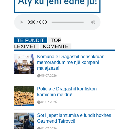
TË FUNDIT
TOP
LEXIMET
KOMENTE
Komuna e Dragashit nënshkruan
memorandum me një kompani
malajzeze!
09.07.2026
Policia e Dragashit konfiskon
kamionin me dru!
01.07.2026
Sot i jepet lamtumira e fundit hoxhës
Gazmend Tairovci!
01.07.2026