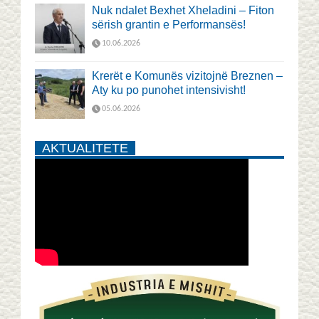
Nuk ndalet Bexhet Xheladini – Fiton
sërish grantin e Performansës!
10.06.2026
Krerët e Komunës vizitojnë Breznen –
Aty ku po punohet intensivisht!
05.06.2026
AKTUALITETE