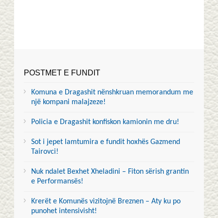
POSTMET E FUNDIT
Komuna e Dragashit nënshkruan memorandum me
një kompani malajzeze!
Policia e Dragashit konfiskon kamionin me dru!
Sot i jepet lamtumira e fundit hoxhës Gazmend
Tairovci!
Nuk ndalet Bexhet Xheladini – Fiton sërish grantin
e Performansës!
Krerët e Komunës vizitojnë Breznen – Aty ku po
punohet intensivisht!