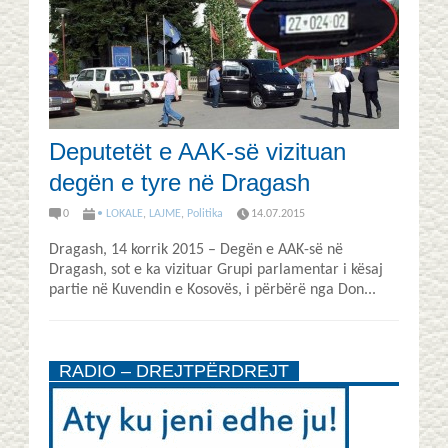
Deputetët e AAK-së vizituan
degën e tyre në Dragash
0
• LOKALE
,
LAJME
,
Politika
14.07.2015
Dragash, 14 korrik 2015 – Degën e AAK-së në
Dragash, sot e ka vizituar Grupi parlamentar i kësaj
partie në Kuvendin e Kosovës, i përbërë nga Don...
RADIO – DREJTPËRDREJT