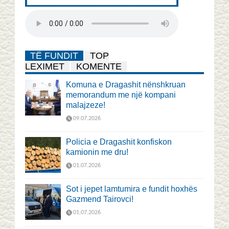
TË FUNDIT
TOP
LEXIMET
KOMENTE
Komuna e Dragashit nënshkruan
memorandum me një kompani
malajzeze!
09.07.2026
Policia e Dragashit konfiskon
kamionin me dru!
01.07.2026
Sot i jepet lamtumira e fundit hoxhës
Gazmend Tairovci!
01.07.2026