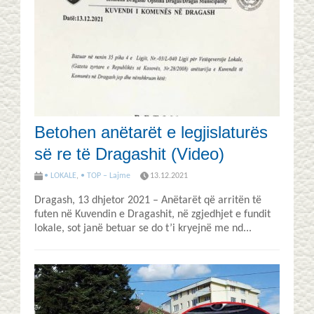
Betohen anëtarët e legjislaturës
së re të Dragashit (Video)
• LOKALE
,
• TOP – Lajme
13.12.2021
Dragash, 13 dhjetor 2021 – Anëtarët që arritën të
futen në Kuvendin e Dragashit, në zgjedhjet e fundit
lokale, sot janë betuar se do t’i kryejnë me nd...