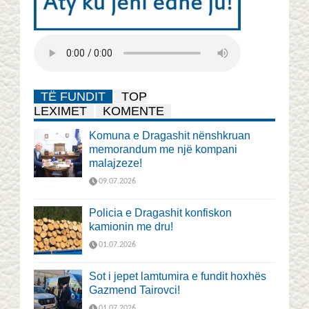
TË FUNDIT
TOP
LEXIMET
KOMENTE
Komuna e Dragashit nënshkruan
memorandum me një kompani
malajzeze!
09.07.2026
Policia e Dragashit konfiskon
kamionin me dru!
01.07.2026
Sot i jepet lamtumira e fundit hoxhës
Gazmend Tairovci!
01.07.2026