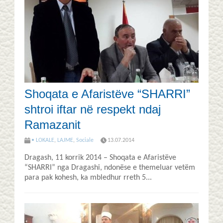
Shoqata e Afaristëve “SHARRI”
shtroi iftar në respekt ndaj
Ramazanit
• LOKALE
,
LAJME
,
Sociale
13.07.2014
Dragash, 11 korrik 2014 – Shoqata e Afaristëve
“SHARRI” nga Dragashi, ndonëse e themeluar vetëm
para pak kohesh, ka mbledhur rreth 5...