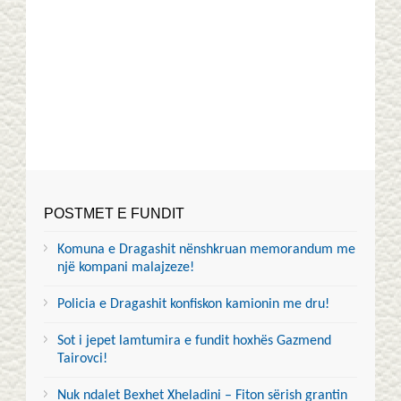
POSTMET E FUNDIT
Komuna e Dragashit nënshkruan memorandum me
një kompani malajzeze!
Policia e Dragashit konfiskon kamionin me dru!
Sot i jepet lamtumira e fundit hoxhës Gazmend
Tairovci!
Nuk ndalet Bexhet Xheladini – Fiton sërish grantin