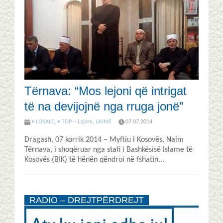
Tërnava: “Mos lejoni që intrigat
të na devijojnë nga rruga jonë”
• LOKALE
,
• TOP – Lajme
,
LAJME
07.07.2014
Dragash, 07 korrik 2014 – Myftiu i Kosovës, Naim
Tërnava, i shoqëruar nga stafi i Bashkësisë Islame të
Kosovës (BIK) të hënën qëndroi në fshatin...
RADIO – DREJTPËRDREJT