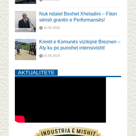
Nuk ndalet Bexhet Xheladini – Fiton
sërish grantin e Performansës!
10.06.2026
Krerët e Komunës vizitojnë Breznen –
Aty ku po punohet intensivisht!
05.06.2026
AKTUALITETE