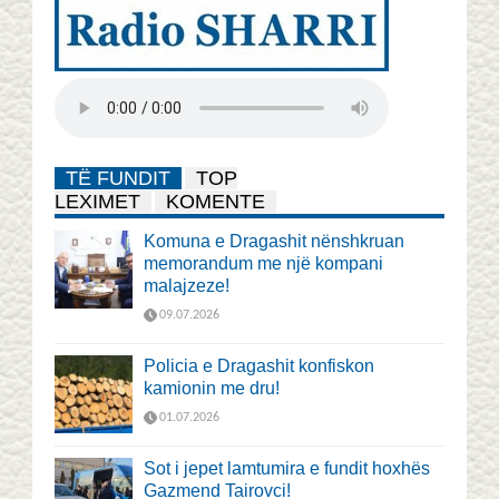
TË FUNDIT
TOP
LEXIMET
KOMENTE
Komuna e Dragashit nënshkruan
memorandum me një kompani
malajzeze!
09.07.2026
Policia e Dragashit konfiskon
kamionin me dru!
01.07.2026
Sot i jepet lamtumira e fundit hoxhës
Gazmend Tairovci!