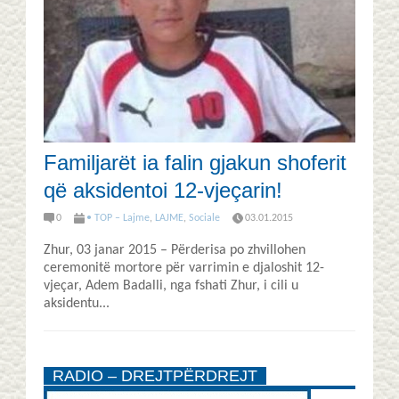
Familjarët ia falin gjakun shoferit
që aksidentoi 12-vjeçarin!
0
• TOP – Lajme
,
LAJME
,
Sociale
03.01.2015
Zhur, 03 janar 2015 – Përderisa po zhvillohen
ceremonitë mortore për varrimin e djaloshit 12-
vjeçar, Adem Badalli, nga fshati Zhur, i cili u
aksidentu...
RADIO – DREJTPËRDREJT