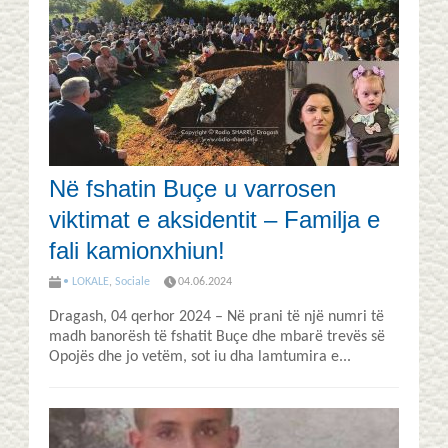
Në fshatin Buçe u varrosen
viktimat e aksidentit – Familja e
fali kamionxhiun!
• LOKALE
,
Sociale
04.06.2024
Dragash, 04 qerhor 2024 – Në prani të një numri të
madh banorësh të fshatit Buçe dhe mbarë trevës së
Opojës dhe jo vetëm, sot iu dha lamtumira e...