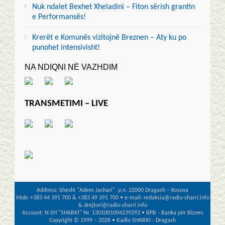
Nuk ndalet Bexhet Xheladini – Fiton sërish grantin
e Performansës!
Krerët e Komunës vizitojnë Breznen – Aty ku po
punohet intensivisht!
NA NDIQNI NË VAZHDIM
TRANSMETIMI – LIVE
Address: Sheshi "Adem Jashari", p.n. 22000 Dragash – Kosova
Mob: +383 44 391 700 & +383 49 391 700 • e-mail: redaksia@radio-sharri.info
& drejtori@radio-sharri.info
Account: N.SH "SHARRI" Nr. 1301001004239292 • BPB - Banka për Biznes
Copyright © 1999 – 2026 • Radio SHARRI - Dragash