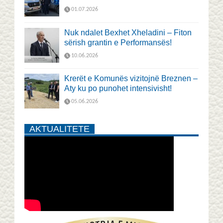
01.07.2026
Nuk ndalet Bexhet Xheladini – Fiton
sërish grantin e Performansës!
10.06.2026
Krerët e Komunës vizitojnë Breznen –
Aty ku po punohet intensivisht!
05.06.2026
AKTUALITETE