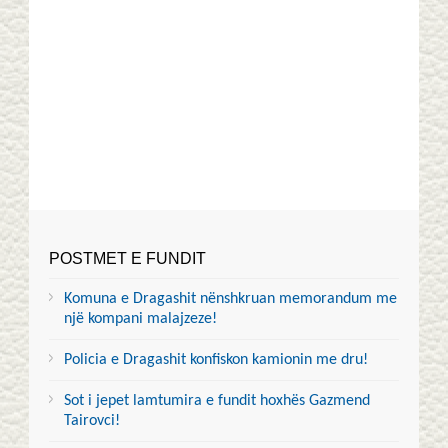
POSTMET E FUNDIT
Komuna e Dragashit nënshkruan memorandum me
një kompani malajzeze!
Policia e Dragashit konfiskon kamionin me dru!
Sot i jepet lamtumira e fundit hoxhës Gazmend
Tairovci!