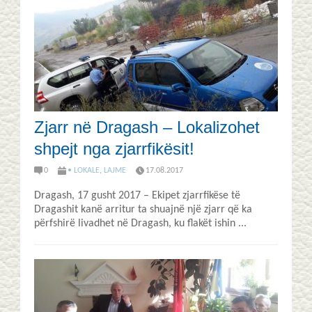
Zjarr në Dragash – Lokalizohet
shpejt nga zjarrfikësit!
0
• LOKALE
,
LAJME
17.08.2017
Dragash, 17 gusht 2017 – Ekipet zjarrfikëse të
Dragashit kanë arritur ta shuajnë një zjarr që ka
përfshirë livadhet në Dragash, ku flakët ishin ...