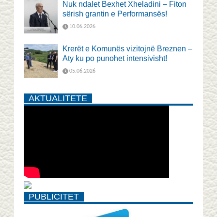
Nuk ndalet Bexhet Xheladini – Fiton
sërish grantin e Performansës!
10.06.2026
Krerët e Komunës vizitojnë Breznen –
Aty ku po punohet intensivisht!
05.06.2026
AKTUALITETE
PUBLICITET