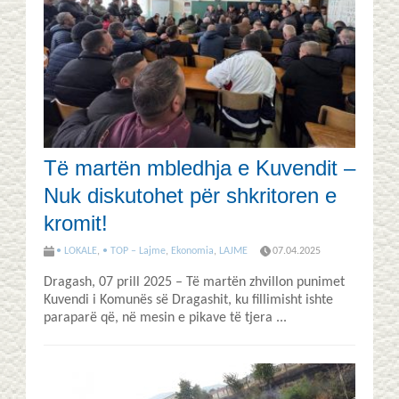
Të martën mbledhja e Kuvendit –
Nuk diskutohet për shkritoren e
kromit!
• LOKALE
,
• TOP – Lajme
,
Ekonomia
,
LAJME
07.04.2025
Dragash, 07 prill 2025 – Të martën zhvillon punimet
Kuvendi i Komunës së Dragashit, ku fillimisht ishte
paraparë që, në mesin e pikave të tjera ...