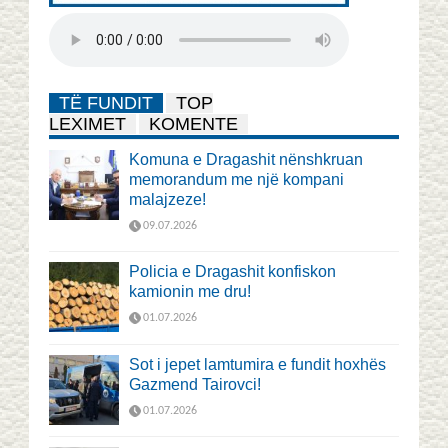
TË FUNDIT
TOP
LEXIMET
KOMENTE
Komuna e Dragashit nënshkruan
memorandum me një kompani
malajzeze!
09.07.2026
Policia e Dragashit konfiskon
kamionin me dru!
01.07.2026
Sot i jepet lamtumira e fundit hoxhës
Gazmend Tairovci!
01.07.2026