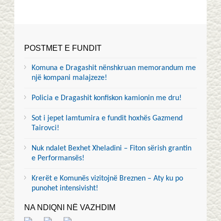
POSTMET E FUNDIT
Komuna e Dragashit nënshkruan memorandum me
një kompani malajzeze!
Policia e Dragashit konfiskon kamionin me dru!
Sot i jepet lamtumira e fundit hoxhës Gazmend
Tairovci!
Nuk ndalet Bexhet Xheladini – Fiton sërish grantin
e Performansës!
Krerët e Komunës vizitojnë Breznen – Aty ku po
punohet intensivisht!
NA NDIQNI NË VAZHDIM