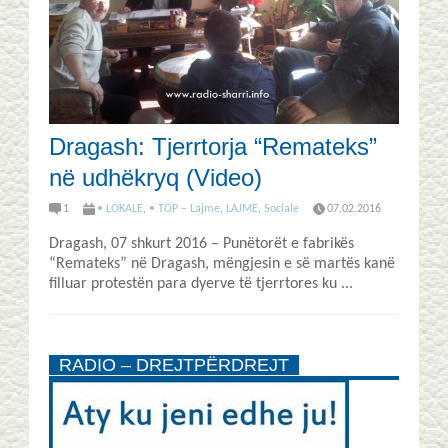
Dragash: Tjerrtorja “Remateks”
në udhëkryq (Video)
1
• LOKALE
,
• TOP – Lajme
,
LAJME
,
Sociale
07.02.2016
Dragash, 07 shkurt 2016 – Punëtorët e fabrikës
“Remateks” në Dragash, mëngjesin e së martës kanë
filluar protestën para dyerve të tjerrtores ku ...
RADIO – DREJTPËRDREJT