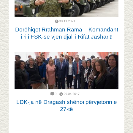
30.11.2021
Dorëhiqet Rrahman Rama – Komandant
i ri i FSK-së vjen djali i Rifat Jasharit!
0
29.04.2017
LDK-ja në Dragash shënoi përvjetorin e
27-të