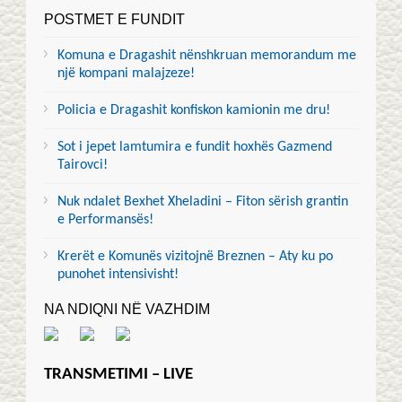
POSTMET E FUNDIT
Komuna e Dragashit nënshkruan memorandum me
një kompani malajzeze!
Policia e Dragashit konfiskon kamionin me dru!
Sot i jepet lamtumira e fundit hoxhës Gazmend
Tairovci!
Nuk ndalet Bexhet Xheladini – Fiton sërish grantin
e Performansës!
Krerët e Komunës vizitojnë Breznen – Aty ku po
punohet intensivisht!
NA NDIQNI NË VAZHDIM
TRANSMETIMI – LIVE