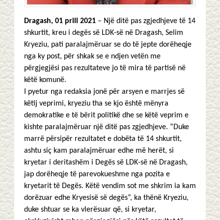
Dragash, 01 prill 2021
– Një ditë pas zgjedhjeve të 14
shkurtit, kreu i degës së LDK-së në Dragash, Selim
Kryeziu, pati paralajmëruar se do të jepte dorëheqje
nga ky post, për shkak se e ndjen vetën me
përgjegjësi pas rezultateve jo të mira të partisë në
këtë komunë.
I pyetur nga redaksia jonë për arsyen e marrjes së
këtij veprimi, kryeziu tha se kjo është mënyra
demokratike e të bërit politikë dhe se këtë veprim e
kishte paralajmëruar një ditë pas zgjedhjeve. “Duke
marrë përsipër rezultatet e dobëta të 14 shkurtit,
ashtu siç kam paralajmëruar edhe më herët, si
kryetar i deritashëm i Degës së LDK-së në Dragash,
jap dorëheqje të parevokueshme nga pozita e
kryetarit të Degës. Këtë vendim sot me shkrim ia kam
dorëzuar edhe Kryesisë së degës”, ka thënë Kryeziu,
duke shtuar se ka vlerësuar që, si kryetar,