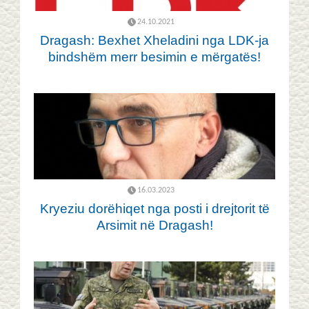
24.10.2021
Dragash: Bexhet Xheladini nga LDK-ja
bindshëm merr besimin e mërgatës!
16.03.2023
Kryeziu dorëhiqet nga posti i drejtorit të
Arsimit në Dragash!