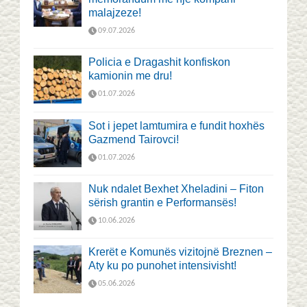
malajzeze!
09.07.2026
Policia e Dragashit konfiskon
kamionin me dru!
01.07.2026
Sot i jepet lamtumira e fundit hoxhës
Gazmend Tairovci!
01.07.2026
Nuk ndalet Bexhet Xheladini – Fiton
sërish grantin e Performansës!
10.06.2026
Krerët e Komunës vizitojnë Breznen –
Aty ku po punohet intensivisht!
05.06.2026