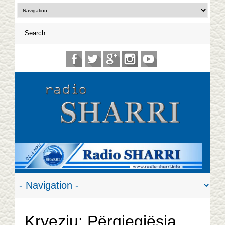
Kryeziu: Përgjegjësia