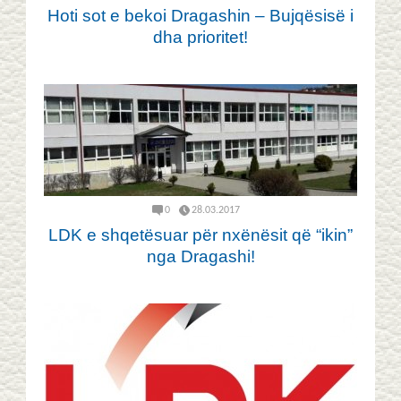
Hoti sot e bekoi Dragashin – Bujqësisë i
dha prioritet!
0
28.03.2017
LDK e shqetësuar për nxënësit që “ikin”
nga Dragashi!