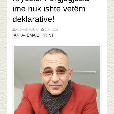
ime nuk ishte vetëm
deklarative!
• LOKALE
,
Politika
01.04.2021
A
+
A
-
EMAIL
PRINT