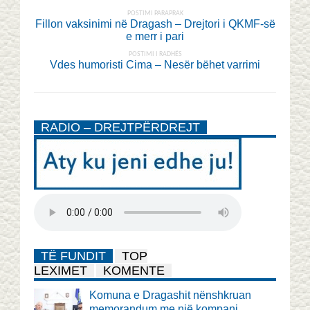
POSTIMI PARAPRAK
Fillon vaksinimi në Dragash – Drejtori i QKMF-së
e merr i pari
POSTIMI I RADHËS
Vdes humoristi Cima – Nesër bëhet varrimi
RADIO – DREJTPËRDREJT
TË FUNDIT
TOP
LEXIMET
KOMENTE
Komuna e Dragashit nënshkruan
memorandum me një kompani