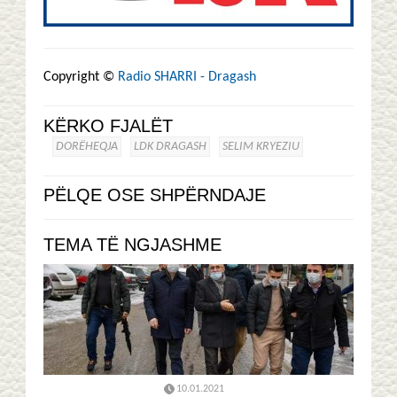
Copyright ©
Radio SHARRI - Dragash
KËRKO FJALËT
DORËHEQJA
LDK DRAGASH
SELIM KRYEZIU
PËLQE OSE SHPËRNDAJE
TEMA TË NGJASHME
10.01.2021