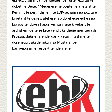
ekskluzivisht mban përgjegjësi për këtë rezultat të
dobët në Degë. “Meqenëse në pozitën e anëtarit të
Këshillit të përgjithshëm të LDK-së, jam nga pozita e
kryetarit të degës, atëherë jap dorëheqje edhe nga
kjo pozitë, duke i hapur kështu rrugë kryetarit të
ardhshëm që të zë këtë vend”, ka thënë mes tjerash
Kryeziu, duke e falënderuar kryetarin tashmë të
dorëhequr, akademikun Isa Mustafa, për
bashkëpunim e respekt të ndërsjellë.