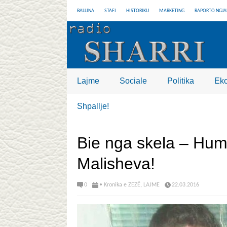
BALLINA
STAFI
HISTORIKU
MARKETING
RAPORTO NGJA
Lajme
Sociale
Politika
Ek
Shpallje!
Bie nga skela – Humb
Malisheva!
0
• Kronika e ZEZË
,
LAJME
22.03.2016