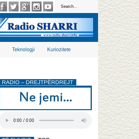
Teknologji
Kuriozitete
RADIO – DREJTPËRDREJT