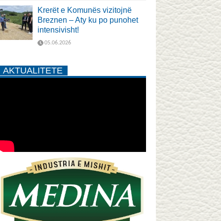
Krerët e Komunës vizitojnë
Breznen – Aty ku po punohet
intensivisht!
05.06.2026
AKTUALITETE