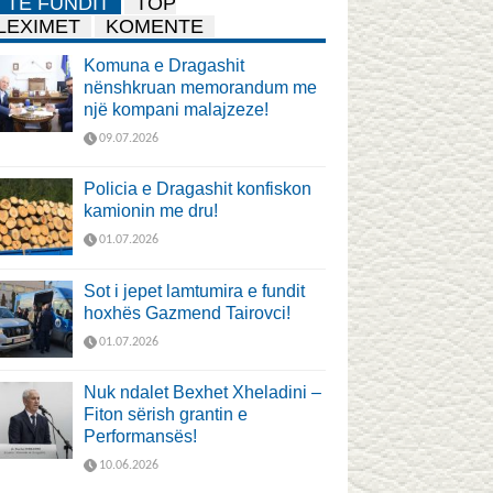
TË FUNDIT
TOP
LEXIMET
KOMENTE
Komuna e Dragashit
nënshkruan memorandum me
një kompani malajzeze!
09.07.2026
Policia e Dragashit konfiskon
kamionin me dru!
01.07.2026
Sot i jepet lamtumira e fundit
hoxhës Gazmend Tairovci!
01.07.2026
Nuk ndalet Bexhet Xheladini –
Fiton sërish grantin e
Performansës!
10.06.2026