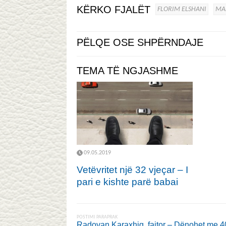
KËRKO FJALËT
FLORIM ELSHANI
MA
PËLQE OSE SHPËRNDAJE
TEMA TË NGJASHME
09.05.2019
Vetëvritet një 32 vjeçar – I
pari e kishte parë babai
POSTIMI PARAPRAK
Radovan Karaxhiq, fajtor – Dënohet me 40