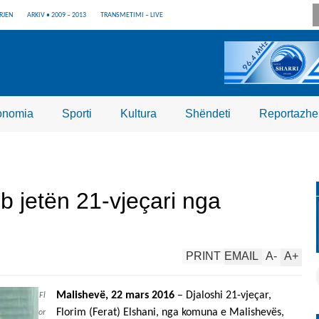
RJEN
ARKIV • 2009 – 2013
TRANSMETIMI – LIVE
onomia
Sporti
Kultura
Shëndeti
Reportazhe
 jetën 21-vjeçari nga
PRINT
EMAIL
A
-
A
+
Malishevë, 22 mars 2016
– Djaloshi 21-vjeçar,
Fl
Florim (Ferat) Elshani, nga komuna e Malishevës,
or