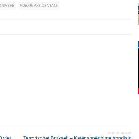
LISHEVË
VDEKJE AKSIDENTALE
POSTIMI I RADHËS
 vjet
Terrorizohet Brukseli – Katër shpërthime trondisin