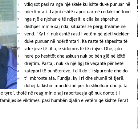
vdiq sot pasi ra nga një skele ku ishte duke punuar në
i
ndërtimtari. Lajmi është raportuar në redaksinë tonë
m
nga një e njohur e të ndjerit, e cila ka shprehur
(F
dëshpërimin e saj ndaj situatës së përgjithshme në
er
vend. “Ky i ri nuk është rasti i vetëm që gjeti vdekjen,
at
duke punuar në ndërtimtari. Ka raste të shpeshta të
)
vdekjeve të tilla, e sidomos të të rinjve. Dhe, çdo
El
herë po heshtët dhe askush nuk po bën gjë në këtë
s
drejtim. Pastaj, nuk ka një ligj të veçantë për këtë
h
kategori të punëtorëve, i cili do t’i siguronte dhe do
a
t’i mbronte ata. Fundja, ky i ri dhe shumë të tjerë,
ni
duhej ta kishin mundësinë për tu shkolluar dhe jo ta
 e tyre”, thotë në reagimin e saj raportuesja që nuk donte t’i
familjes së viktimës, pasi humbën djalin e vetëm që kishte Ferat