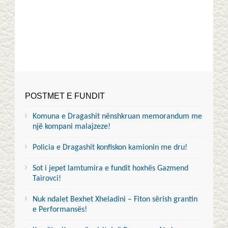
POSTMET E FUNDIT
Komuna e Dragashit nënshkruan memorandum me
një kompani malajzeze!
Policia e Dragashit konfiskon kamionin me dru!
Sot i jepet lamtumira e fundit hoxhës Gazmend
Tairovci!
Nuk ndalet Bexhet Xheladini – Fiton sërish grantin
e Performansës!