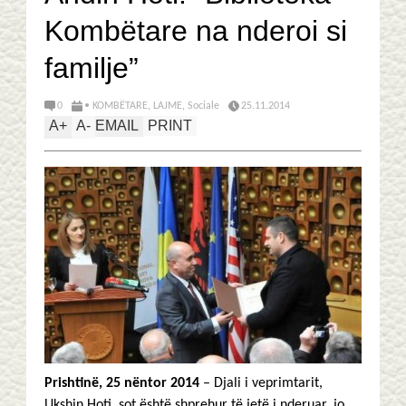
Kombëtare na nderoi si
familje”
0
• KOMBËTARE
,
LAJME
,
Sociale
25.11.2014
A
+
A
-
EMAIL
PRINT
Prishtinë, 25 nëntor 2014
– Djali i veprimtarit,
Ukshin Hoti, sot është shprehur të jetë i nderuar, jo