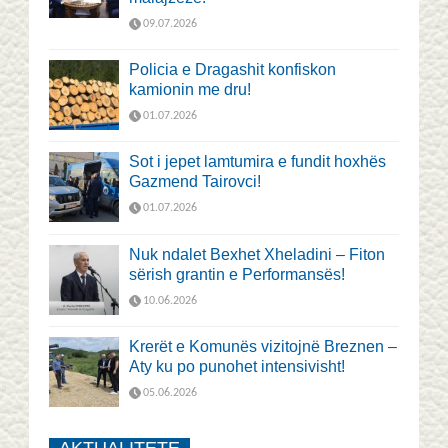
09.07.2026
Policia e Dragashit konfiskon
kamionin me dru!
01.07.2026
Sot i jepet lamtumira e fundit hoxhës
Gazmend Tairovci!
01.07.2026
Nuk ndalet Bexhet Xheladini – Fiton
sërish grantin e Performansës!
10.06.2026
Krerët e Komunës vizitojnë Breznen –
Aty ku po punohet intensivisht!
05.06.2026