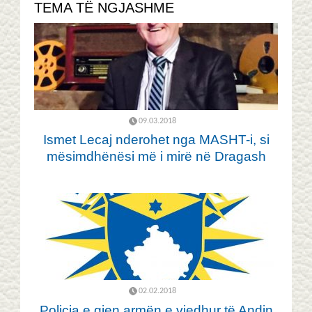
TEMA TË NGJASHME
09.03.2018
Ismet Lecaj nderohet nga MASHT-i, si
mësimdhënësi më i mirë në Dragash
02.02.2018
Policia e gjen armën e vjedhur të Andin