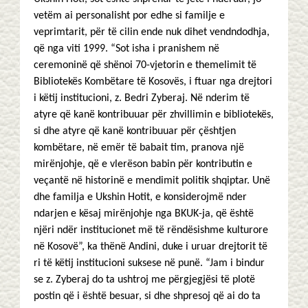
vetëm ai personalisht por edhe si familje e
veprimtarit, për të cilin ende nuk dihet vendndodhja,
që nga viti 1999. “Sot isha i pranishem në
ceremoninë që shënoi 70-vjetorin e themelimit të
Bibliotekës Kombëtare të Kosovës, i ftuar nga drejtori
i këtij institucioni, z. Bedri Zyberaj. Në nderim të
atyre që kanë kontribuuar për zhvillimin e bibliotekës,
si dhe atyre që kanë kontribuuar për çështjen
kombëtare, në emër të babait tim, pranova një
mirënjohje, që e vlerëson babin për kontributin e
veçantë në historinë e mendimit politik shqiptar. Unë
dhe familja e Ukshin Hotit, e konsiderojmë nder
ndarjen e kësaj mirënjohje nga BKUK-ja, që është
njëri ndër institucionet më të rëndësishme kulturore
në Kosovë”, ka thënë Andini, duke i uruar drejtorit të
ri të këtij institucioni suksese në punë. “Jam i bindur
se z. Zyberaj do ta ushtroj me përgjegjësi të plotë
postin që i është besuar, si dhe shpresoj që ai do ta