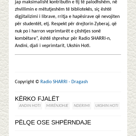
jap maksimalisht kontributin e tij të palodhshëm, në
zhvillimin e mëtutjeshëm të bibliotekës, siç është
digjitalizimi i librave, rritja e hapësirave që nevojiten
për studentët, etj. Respekt për drejtorin Zyberaj, që
nuk po i harron veprimtarët e çështjes sonë
kombëtare”, është shprehur për Radio SHARRI-n,
Andini, djali i veprimtarit, Ukshin Hoti.
Copyright ©
Radio SHARRI - Dragash
KËRKO FJALËT
ANDIN HOTI
MIRËNJOHJE
NDERIMI
UKSHIN HOTI
PËLQE OSE SHPËRNDAJE