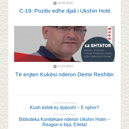
16.08.2020
C-19: Pozitiv edhe djali i Ukshin Hotit
11.09.2019
Të enjten Kukësi nderon Demir Reshitin
POSTIMI PARAPRAK
Kush është ky djalosh! – E njihni?
POSTIMI I RADHËS
Biblioteka Kombëtare nderon Ukshin Hotin –
Reagon e bija, Erleta!