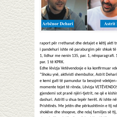
raport për rrethanat dhe detajet e këtij akti 
i pandehuri ishte në paraburgim për shkak të 
1, lidhur me nenin 135, par. 1, nënparagrafi.
par. 1 të KPRK.
Edhe lëvizja Vetëvendosje e ka konfirmuar vdekj
“Shoku ynë, aktivisti shembullor, Astrit Dehar
e kemi gati të pamundur ta besojmë vdekjen e t
momente tejet të rënda, Lëvizja VETËVENDOSJE
gjendemi sot pranë njëri-tjetrit, ne që e kis
dashuri. Astriti u shua tepër herët. Ai ishte 
Prishtinës. Me jetën dhe përkushtimin e tij nd
shokëve dhe shoqeve, dhe ndaj familjes së tij