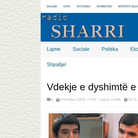
BALLINA
STAFI
HISTORIKU
MARKETING
RAPORTO NGJA
Lajme
Sociale
Politika
Ek
Shpallje!
Vdekje e dyshimtë e a
0
• Kronika e ZEZË
,
• TOP – Lajme
,
LAJME
06.11