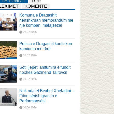
TË FUNDIT
TOP
LEXIMET
KOMENTE
Komuna e Dragashit
nënshkruan memorandum me
një kompani malajzeze!
09.07.2026
Policia e Dragashit konfiskon
kamionin me dru!
01.07.2026
Sot i jepet lamtumira e fundit
hoxhës Gazmend Tairovci!
01.07.2026
Nuk ndalet Bexhet Xheladini –
Fiton sërish grantin e
Performansës!
10.06.2026