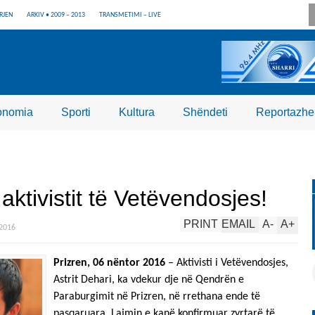
RJEN
ARKIV • 2009 – 2013
TRANSMETIMI – LIVE
onomia
Sporti
Kultura
Shëndeti
Reportazhe
ktivistit të Vetëvendosjes!
PRINT
EMAIL
A
-
A
+
.2016
Prizren, 06 nëntor 2016
– Aktivisti i Vetëvendosjes,
Astrit Dehari, ka vdekur dje në Qendrën e
Paraburgimit në Prizren, në rrethana ende të
pasqaruara. Lajmin e kanë konfirmuar zyrtarë të