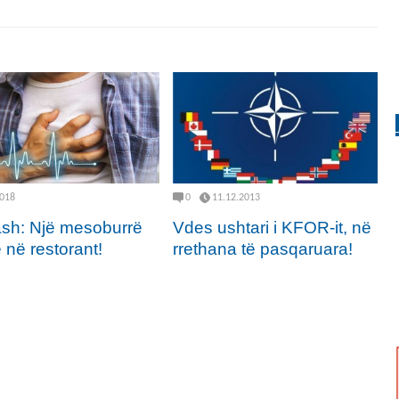
2018
0
11.12.2013
sh: Një mesoburrë
Vdes ushtari i KFOR-it, në
 në restorant!
rrethana të pasqaruara!