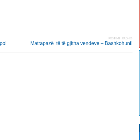
POSTIMI I RADHËS
pol
Matrapazë të të gjitha vendeve – Bashkohuni!