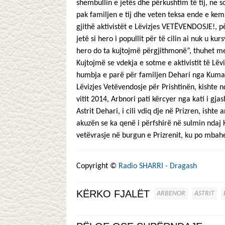
shembullin e jetës dhe përkushtim të tij, ne
pak familjen e tij dhe veten teksa ende e kem
gjithë aktivistët e Lëvizjes VETËVENDOSJE!, pë
jetë si hero i popullit për të cilin ai nuk u kur
hero do ta kujtojmë përgjithmonë”, thuhet m
Kujtojmë se vdekja e sotme e aktivistit të Lëv
humbja e parë për familjen Dehari nga Kumanov
Lëvizjes Vetëvendosje për Prishtinën, kishte n
vitit 2014, Arbnori pati kërcyer nga kati i gjas
Astrit Dehari, i cili vdiq dje në Prizren, ishte
akuzën se ka qenë i përfshirë në sulmin ndaj 
vetëvrasje në burgun e Prizrenit, ku po mbah
Copyright ©
Radio SHARRI - Dragash
KËRKO FJALËT
ARBENOR
ASTRIT