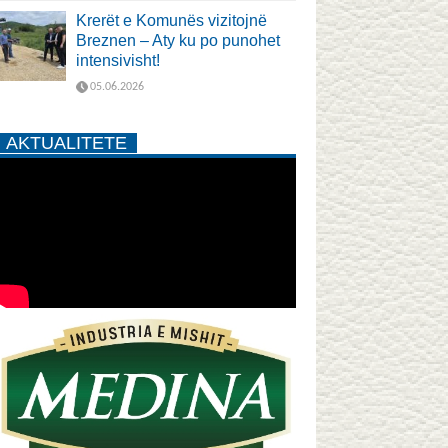
Krerët e Komunës vizitojnë
Breznen – Aty ku po punohet
intensivisht!
05.06.2026
AKTUALITETE