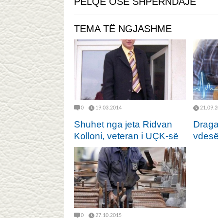
PËLQE OSE SHPËRNDAJE
TEMA TË NGJASHME
0
19.03.2014
21.09.
Shuhet nga jeta Ridvan
Draga
Kolloni, veteran i UÇK-së
vdesë
0
27.10.2015