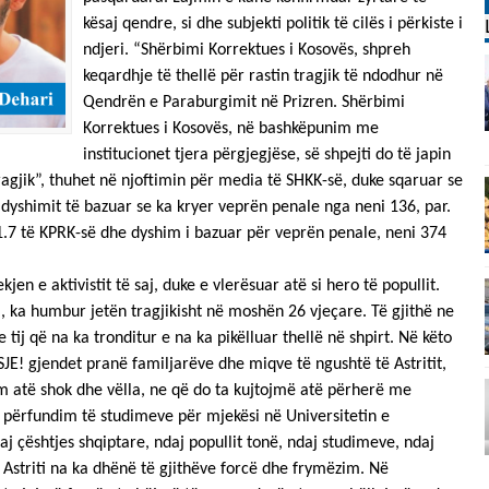
kësaj qendre, si dhe subjekti politik të cilës i përkiste i
ndjeri. “Shërbimi Korrektues i Kosovës, shpreh
keqardhje të thellë për rastin tragjik të ndodhur në
Qendrën e Paraburgimit në Prizren. Shërbimi
Korrektues i Kosovës, në bashkëpunim me
institucionet tjera përgjegjëse, së shpejti do të japin
tragjik”, thuhet në njoftimin për media të SHKK-së, duke sqaruar se
dyshimit të bazuar se ka kryer veprën penale nga neni 136, par.
 1.7 të KPRK-së dhe dyshim i bazuar për veprën penale, neni 374
en e aktivistit të saj, duke e vlerësuar atë si hero të popullit.
i, ka humbur jetën tragjikisht në moshën 26 vjeçare. Të gjithë ne
ij që na ka tronditur e na ka pikëlluar thellë në shpirt. Në këto
! gjendet pranë familjarëve dhe miqve të ngushtë të Astritit,
him atë shok dhe vëlla, ne që do ta kujtojmë atë përherë me
në përfundim të studimeve për mjekësi në Universitetin e
aj çështjes shqiptare, ndaj popullit tonë, ndaj studimeve, ndaj
, Astriti na ka dhënë të gjithëve forcë dhe frymëzim. Në