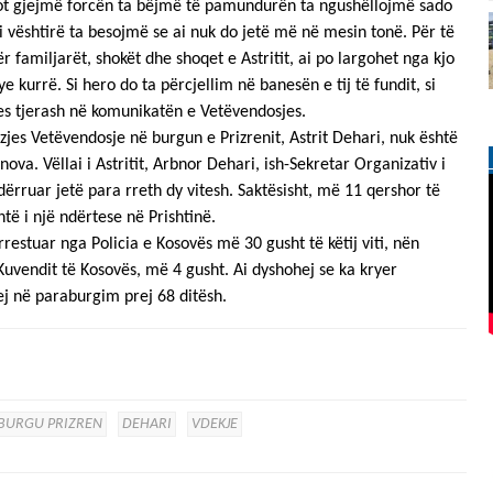
 sot gjejmë forcën ta bëjmë të pamundurën ta ngushëllojmë sado
i vështirë ta besojmë se ai nuk do jetë më në mesin tonë. Për të
r familjarët, shokët dhe shoqet e Astritit, ai po largohet nga kjo
sye kurrë. Si hero do ta përcjellim në banesën e tij të fundit, si
es tjerash në komunikatën e Vetëvendosjes.
izjes Vetëvendosje në burgun e Prizrenit, Astrit Dehari, nuk është
a. Vëllai i Astritit, Arbnor Dehari, ish-Sekretar Organizativ i
dërruar jetë para rreth dy vitesh. Saktësisht, më 11 qershor të
htë i një ndërtese në Prishtinë.
 arrestuar nga Policia e Kosovës më 30 gusht të këtij viti, nën
Kuvendit të Kosovës, më 4 gusht. Ai dyshohej se ka kryer
ej në paraburgim prej 68 ditësh.
BURGU PRIZREN
DEHARI
VDEKJE