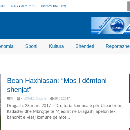
RJEN
ARKIV • 2009 – 2013
TRANSMETIMI – LIVE
onomia
Sporti
Kultura
Shëndeti
Reportazhe
Bean Haxhiasan: “Mos i dëmtoni
shenjat”
0
• LOKALE
,
Sociale
28.03.2017
Dragash, 28 mars 2017 – Drejtoria komunale për Urbanizëm,
Kadastër dhe Mbrojtje të Mjedisit në Dragash, apelon tek
banorët e kësaj komune që mos...