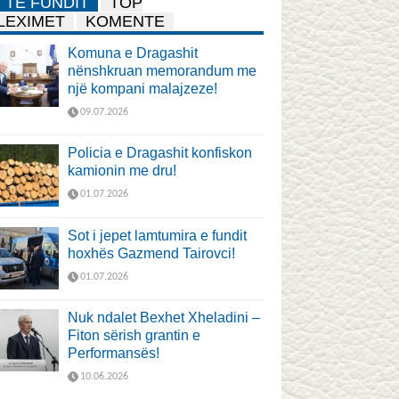
TË FUNDIT
TOP
LEXIMET
KOMENTE
Komuna e Dragashit
nënshkruan memorandum me
një kompani malajzeze!
09.07.2026
Policia e Dragashit konfiskon
kamionin me dru!
01.07.2026
Sot i jepet lamtumira e fundit
hoxhës Gazmend Tairovci!
01.07.2026
Nuk ndalet Bexhet Xheladini –
Fiton sërish grantin e
Performansës!
10.06.2026