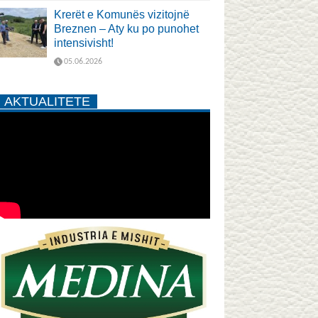
Krerët e Komunës vizitojnë
Breznen – Aty ku po punohet
intensivisht!
05.06.2026
AKTUALITETE