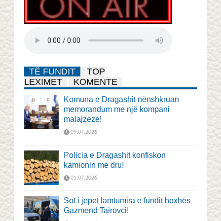
TË FUNDIT
TOP
LEXIMET
KOMENTE
Komuna e Dragashit nënshkruan
memorandum me një kompani
malajzeze!
09.07.2026
Policia e Dragashit konfiskon
kamionin me dru!
01.07.2026
Sot i jepet lamtumira e fundit hoxhës
Gazmend Tairovci!