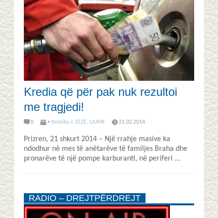
Kredia që për pak nuk rezultoi
me tragjedi!
0
• Kronika e ZEZË
,
LAJME
21.02.2014
Prizren, 21 shkurt 2014 – Një rrahje masive ka
ndodhur në mes të anëtarëve të familjes Braha dhe
pronarëve të një pompe karburanti, në periferi ...
RADIO – DREJTPËRDREJT