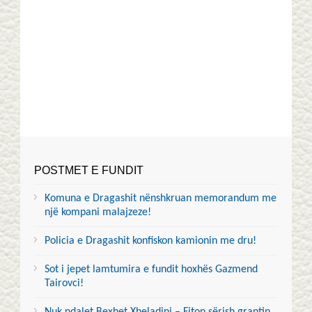
POSTMET E FUNDIT
Komuna e Dragashit nënshkruan memorandum me
një kompani malajzeze!
Policia e Dragashit konfiskon kamionin me dru!
Sot i jepet lamtumira e fundit hoxhës Gazmend
Tairovci!