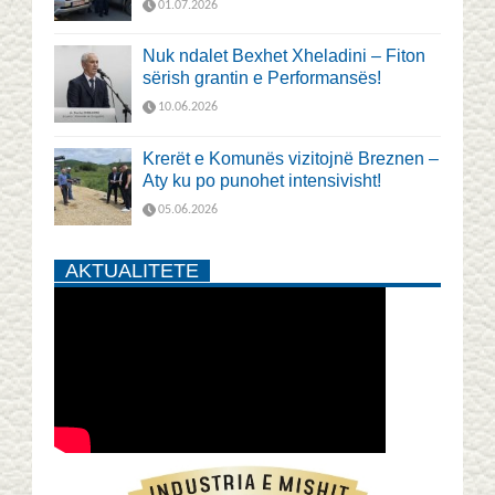
01.07.2026
Nuk ndalet Bexhet Xheladini – Fiton
sërish grantin e Performansës!
10.06.2026
Krerët e Komunës vizitojnë Breznen –
Aty ku po punohet intensivisht!
05.06.2026
AKTUALITETE