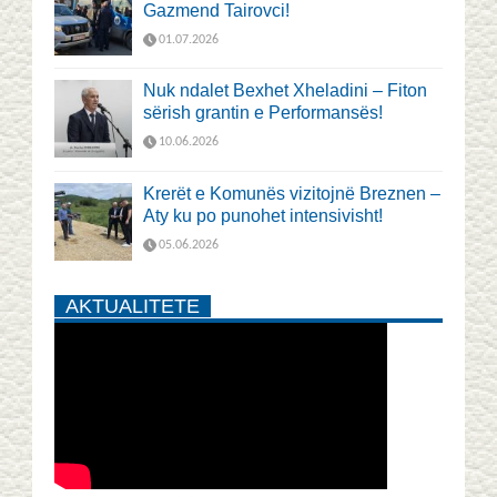
Gazmend Tairovci!
01.07.2026
Nuk ndalet Bexhet Xheladini – Fiton
sërish grantin e Performansës!
10.06.2026
Krerët e Komunës vizitojnë Breznen –
Aty ku po punohet intensivisht!
05.06.2026
AKTUALITETE