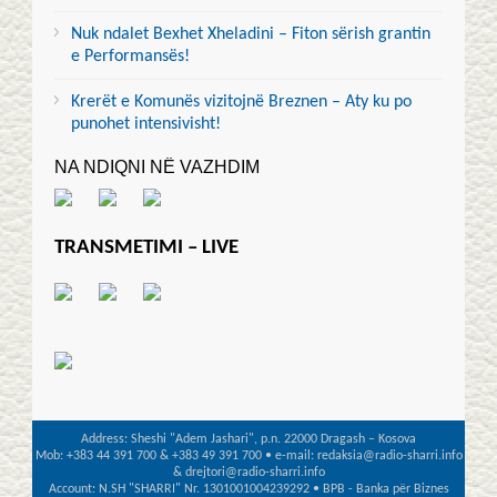
Nuk ndalet Bexhet Xheladini – Fiton sërish grantin
e Performansës!
Krerët e Komunës vizitojnë Breznen – Aty ku po
punohet intensivisht!
NA NDIQNI NË VAZHDIM
TRANSMETIMI – LIVE
Address: Sheshi "Adem Jashari", p.n. 22000 Dragash – Kosova
Mob: +383 44 391 700 & +383 49 391 700 • e-mail: redaksia@radio-sharri.info
& drejtori@radio-sharri.info
Account: N.SH "SHARRI" Nr. 1301001004239292 • BPB - Banka për Biznes