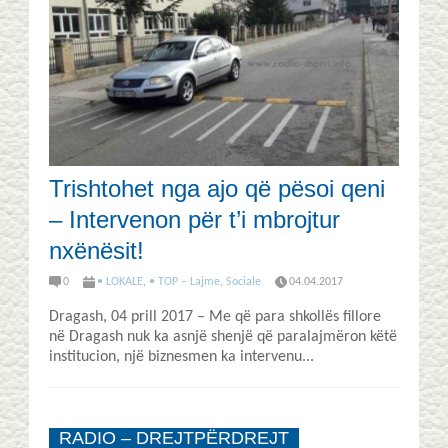
Trishtohet nga ajo që pësoi qeni
– Intervenon për t’i mbrojtur
nxënësit!
0
• LOKALE
,
• TOP – Lajme
,
Sociale
04.04.2017
Dragash, 04 prill 2017 – Me që para shkollës fillore
në Dragash nuk ka asnjë shenjë që paralajmëron këtë
institucion, një biznesmen ka intervenu...
RADIO – DREJTPËRDREJT