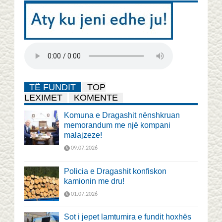
TË FUNDIT
TOP
LEXIMET
KOMENTE
Komuna e Dragashit nënshkruan
memorandum me një kompani
malajzeze!
09.07.2026
Policia e Dragashit konfiskon
kamionin me dru!
01.07.2026
Sot i jepet lamtumira e fundit hoxhës