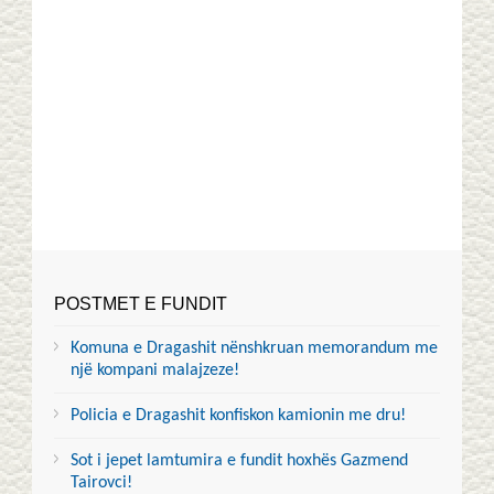
POSTMET E FUNDIT
Komuna e Dragashit nënshkruan memorandum me
një kompani malajzeze!
Policia e Dragashit konfiskon kamionin me dru!
Sot i jepet lamtumira e fundit hoxhës Gazmend
Tairovci!