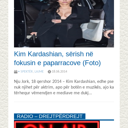
Kim Kardashian, sërish në
fokusin e paparracove (Foto)
• SPEKTËR
,
LAJME
18.06.2014
Nju Jork, 18 qershor 2014 – Kim Kardashian, edhe pse
nuk njihet për aktrim, apo për botën e muzikës, ajo ka
tërhequr vëmendjen e mediave me dukj...
RADIO – DREJTPËRDREJT