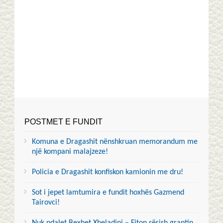
POSTMET E FUNDIT
Komuna e Dragashit nënshkruan memorandum me
një kompani malajzeze!
Policia e Dragashit konfiskon kamionin me dru!
Sot i jepet lamtumira e fundit hoxhës Gazmend
Tairovci!