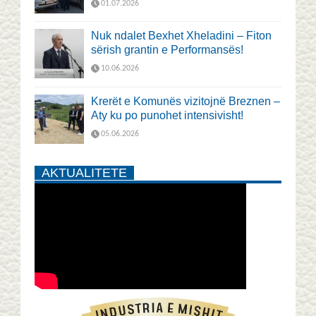
01.07.2026
Nuk ndalet Bexhet Xheladini – Fiton
sërish grantin e Performansës!
10.06.2026
Krerët e Komunës vizitojnë Breznen –
Aty ku po punohet intensivisht!
05.06.2026
AKTUALITETE