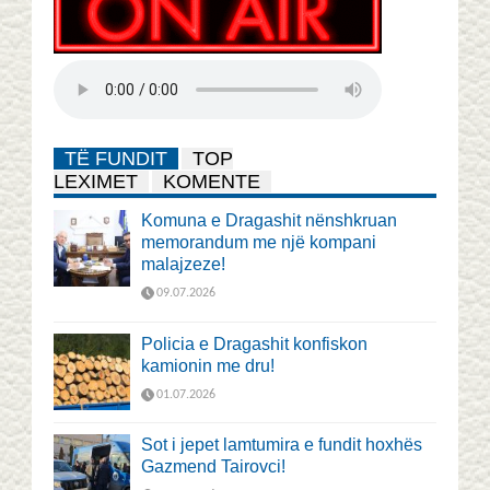
TË FUNDIT
TOP
LEXIMET
KOMENTE
Komuna e Dragashit nënshkruan
memorandum me një kompani
malajzeze!
09.07.2026
Policia e Dragashit konfiskon
kamionin me dru!
01.07.2026
Sot i jepet lamtumira e fundit hoxhës
Gazmend Tairovci!