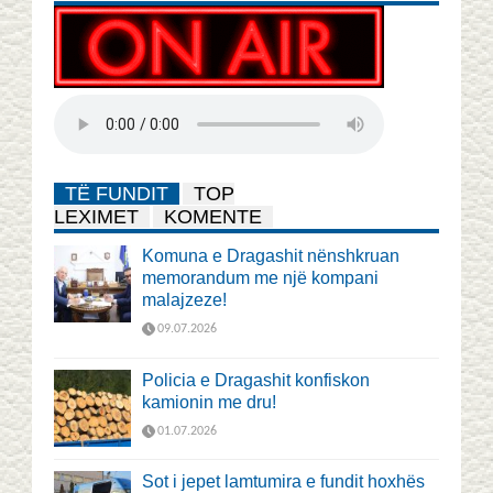
TË FUNDIT
TOP
LEXIMET
KOMENTE
Komuna e Dragashit nënshkruan
memorandum me një kompani
malajzeze!
09.07.2026
Policia e Dragashit konfiskon
kamionin me dru!
01.07.2026
Sot i jepet lamtumira e fundit hoxhës