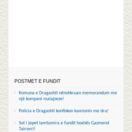
POSTMET E FUNDIT
Komuna e Dragashit nënshkruan memorandum me
një kompani malajzeze!
Policia e Dragashit konfiskon kamionin me dru!
Sot i jepet lamtumira e fundit hoxhës Gazmend
Tairovci!