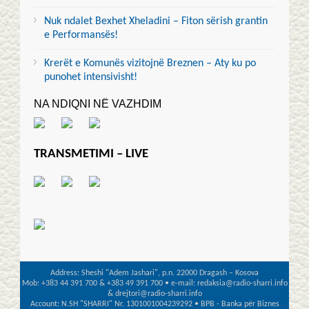
Nuk ndalet Bexhet Xheladini – Fiton sërish grantin
e Performansës!
Krerët e Komunës vizitojnë Breznen – Aty ku po
punohet intensivisht!
NA NDIQNI NË VAZHDIM
TRANSMETIMI – LIVE
Address: Sheshi "Adem Jashari", p.n. 22000 Dragash – Kosova
Mob: +383 44 391 700 & +383 49 391 700 • e-mail: redaksia@radio-sharri.info
& drejtori@radio-sharri.info
Account: N.SH "SHARRI" Nr. 1301001004239292 • BPB - Banka për Biznes