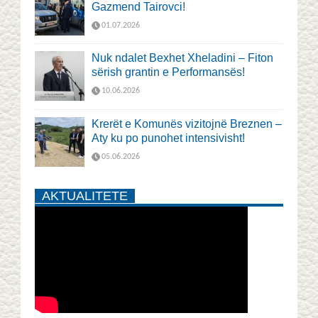
Gazmend Tairovci!
01.07.2026
Nuk ndalet Bexhet Xheladini – Fiton
sërish grantin e Performansës!
10.06.2026
Krerët e Komunës vizitojnë Breznen –
Aty ku po punohet intensivisht!
05.06.2026
AKTUALITETE