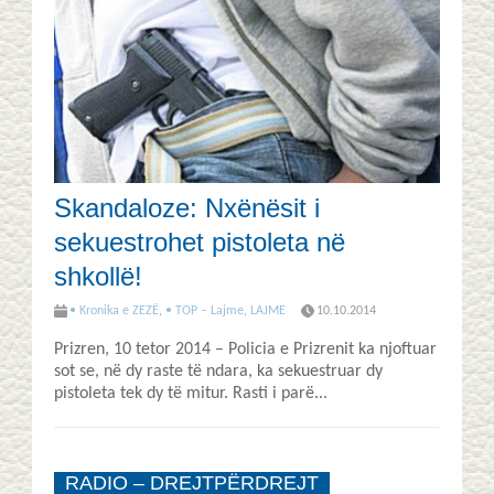
Skandaloze: Nxënësit i
sekuestrohet pistoleta në
shkollë!
• Kronika e ZEZË
,
• TOP – Lajme
,
LAJME
10.10.2014
Prizren, 10 tetor 2014 – Policia e Prizrenit ka njoftuar
sot se, në dy raste të ndara, ka sekuestruar dy
pistoleta tek dy të mitur. Rasti i parë...
RADIO – DREJTPËRDREJT