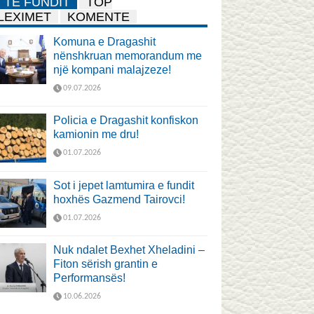
TË FUNDIT
TOP
LEXIMET
KOMENTE
Komuna e Dragashit
nënshkruan memorandum me
një kompani malajzeze!
09.07.2026
Policia e Dragashit konfiskon
kamionin me dru!
01.07.2026
Sot i jepet lamtumira e fundit
hoxhës Gazmend Tairovci!
01.07.2026
Nuk ndalet Bexhet Xheladini –
Fiton sërish grantin e
Performansës!
10.06.2026