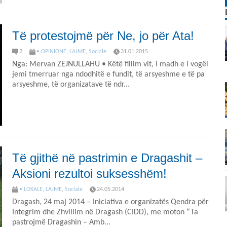
Të protestojmë për Ne, jo për Ata!
2
• OPINIONE
,
LAJME
,
Sociale
31.01.2015
Nga: Mervan ZEJNULLAHU • Këtë fillim vit, i madh e i vogël
jemi tmerruar nga ndodhitë e fundit, të arsyeshme e të pa
arsyeshme, të organizatave të ndr...
Të gjithë në pastrimin e Dragashit –
Aksioni rezultoi suksesshëm!
• LOKALE
,
LAJME
,
Sociale
24.05.2014
Dragash, 24 maj 2014 – Iniciativa e organizatës Qendra për
Integrim dhe Zhvillim në Dragash (CIDD), me moton “Ta
pastrojmë Dragashin – Amb...