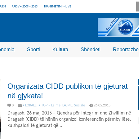
RJEN
ARKIV • 2009 – 2013
TRANSMETIMI – LIVE
onomia
Sporti
Kultura
Shëndeti
Reportazhe
Organizata CIDD publikon të gjeturat
në gjykata!
0
• LOKALE
,
• TOP – Lajme
,
LAJME
,
Sociale
26.05.2015
Dragash, 26 maj 2015 – Qendra për Integrim dhe Zhvillim në
Dragash (CIDD) të hënën organizoi konferencën përmbyllëse,
ku shpalosi të gjeturat që...