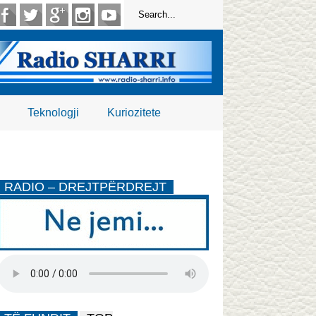
Teknologji
Kuriozitete
RADIO – DREJTPËRDREJT