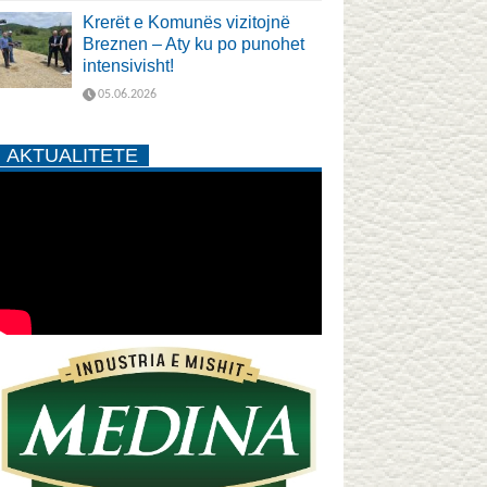
Krerët e Komunës vizitojnë
Breznen – Aty ku po punohet
intensivisht!
05.06.2026
AKTUALITETE