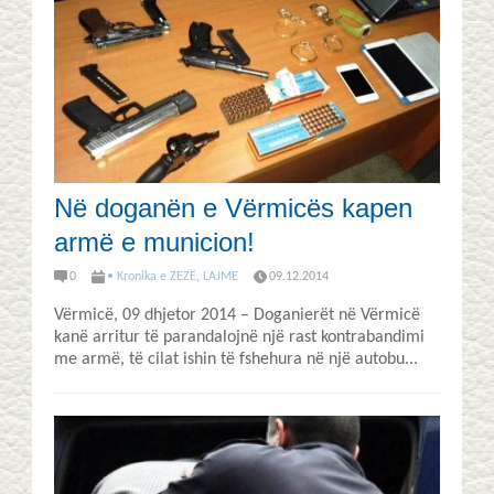
Në doganën e Vërmicës kapen
armë e municion!
0
• Kronika e ZEZË
,
LAJME
09.12.2014
Vërmicë, 09 dhjetor 2014 – Doganierët në Vërmicë
kanë arritur të parandalojnë një rast kontrabandimi
me armë, të cilat ishin të fshehura në një autobu...