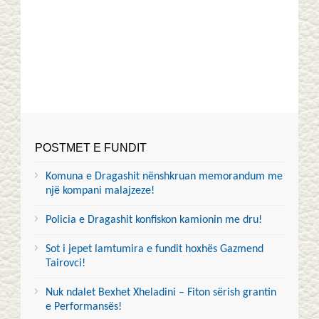
POSTMET E FUNDIT
Komuna e Dragashit nënshkruan memorandum me
një kompani malajzeze!
Policia e Dragashit konfiskon kamionin me dru!
Sot i jepet lamtumira e fundit hoxhës Gazmend
Tairovci!
Nuk ndalet Bexhet Xheladini – Fiton sërish grantin
e Performansës!