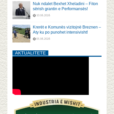
Nuk ndalet Bexhet Xheladini – Fiton
sërish grantin e Performansës!
10.06.2026
Krerët e Komunës vizitojnë Breznen –
Aty ku po punohet intensivisht!
05.06.2026
AKTUALITETE