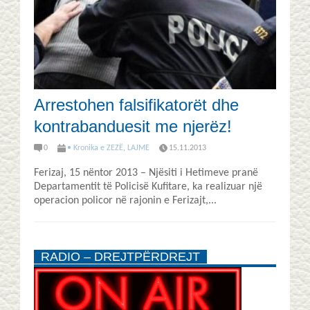
Arrestohen falsifikatorët dhe
kontrabanduesit me njerëz!
0
• Kronika e ZEZË
,
LAJME
15.11.2013
Ferizaj, 15 nëntor 2013 – Njësiti i Hetimeve pranë
Departamentit të Policisë Kufitare, ka realizuar një
operacion policor në rajonin e Ferizajt,...
RADIO – DREJTPËRDREJT