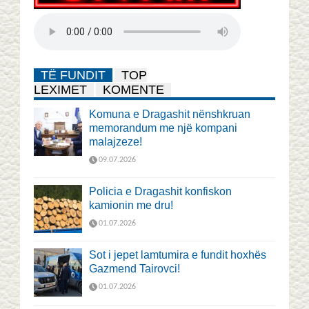
TË FUNDIT
TOP
LEXIMET
KOMENTE
Komuna e Dragashit nënshkruan
memorandum me një kompani
malajzeze!
09.07.2026
Policia e Dragashit konfiskon
kamionin me dru!
01.07.2026
Sot i jepet lamtumira e fundit hoxhës
Gazmend Tairovci!
01.07.2026